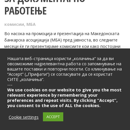
РАБОТЕЊЕ
комисии
,
МБА
Во насока на промоција и презентација на Македонската
банкарска асоцијација (МБА) пред јавноста, во следните
месеци ќе ги презентираме комисиите кои како постојани
работни тела функционираат во рамките на МБА и нивните
Нашата веб-страница користи „колачиња“ за да ви
челници.
овозможиме најрелевантна работа со запомнување на
вашите поставки и повторни посети. Со кликнување на
“Accept” („Прифати“) се согласувате да се користат
СИТЕ „колачиња“.
---
We use cookies on our website to give you the most
relevant experience by remembering your
preferences and repeat visits. By clicking “Accept”,
you consent to the use of ALL the cookies.
Cookie settings
ACCEPT