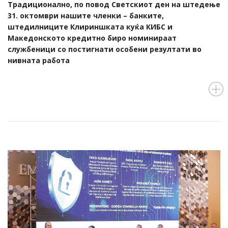
Традиционално, по повод Светскиот ден на штедење
31. октомври нашите членки – банките,
штедилниците Клириншката куќа КИБС и
Македонското кредитно биро номинираат
службеници со постигнати особени резултати во
нивната работа