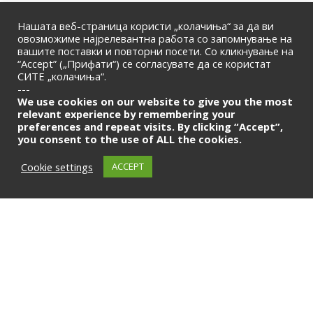
Нашата веб-страница користи „колачиња“ за да ви
овозможиме најрелевантна работа со запомнување на
вашите поставки и повторни посети. Со кликнување на
“Accept” („Прифати“) се согласувате да се користат
СИТЕ „колачиња“.
ПОЧЕТНА
|
ЗА НАС
|
КОНТАКТ
---
© 2026 | Македонска Банкарска Асоцијација
We use cookies on our website to give you the most
relevant experience by remembering your
preferences and repeat visits. By clicking “Accept”,
Само за членови
you consent to the use of ALL the cookies.
LOGIN
Cookie settings
ACCEPT