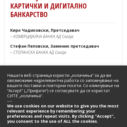
КАРТИЧКИ И ДИГИТАЛНО
БАНКАРСТВО
Киро Чадиковски, Претседавач
– КОМЕРЦИЈАЛНА БАНКА АД Скопје
Стефан Пеповски, Заменик претседавач
– СТОПАНСКА БАНКА АД Скопје
Нашата веб-страница користи „колачиња“ за да ви
овозможиме најрелевантна работа со запомнување на
вашите поставки и повторни посети. Со кликнување на
“Accept” („Прифати“) се согласувате да се користат
СИТЕ „колачиња“.
ПОЧЕТНА
|
ЗА НАС
|
КОНТАКТ
---
© 2026 | Македонска Банкарска Асоцијација
We use cookies on our website to give you the most
relevant experience by remembering your
preferences and repeat visits. By clicking “Accept”,
Само за членови
you consent to the use of ALL the cookies.
LOGIN