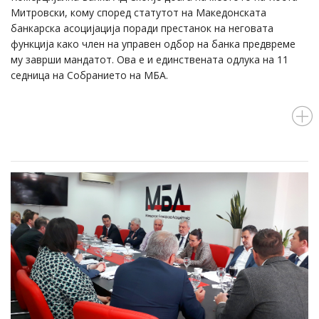
Митровски, кому според статутот на Македонската
банкарска асоцијација поради престанок на неговата
функција како член на управен одбор на банка предвреме
му заврши мандатот. Ова е и единствената одлука на 11
седница на Собранието на МБА.