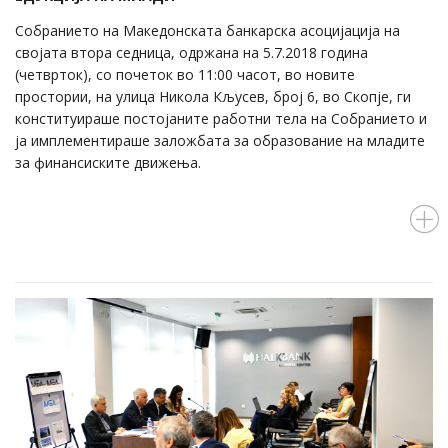
Собранието на Македонската банкарска асоцијација на
својата втора седница, одржана на 5.7.2018 година
(четврток), со почеток во 11:00 часот, во новите
простории, на улица Никола Кљусев, број 6, во Скопје, ги
конституираше постојаните работни тела на Собранието и
ја имплементираше заложбата за образование на младите
за финансиските движења.