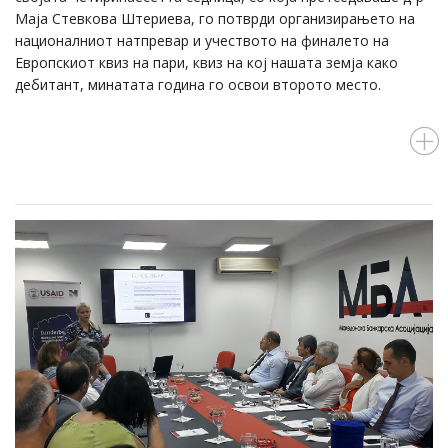
Маја Стевкова Штериева, го потврди организирањето на
националниот натпревар и учеството на финалето на
Европскиот квиз на пари, квиз на кој нашата земја како
дебитант, минатата година го освои второто место.