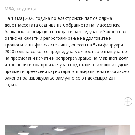
МБА
,
седница
На 13 мај 2020 година по електронски пат се одржа
деветнаесетата седница на Собранието на Македонска
банкарска асоцијација на која се разгледуваше Законот за
отпис на камати и репрограмирање на долговите и
трошоците на физичките лица донесен на 5-ти февруари
2020 година со кој се предвидува можност за отпишување
на пресметани камати и репрограмирање на главниот долг
и трошоците кои произлегуваат од старите извршни судски
предмети пренесени кај нотарите и извршителите согласно
Законот за извршување заклучно со 31 декември 2011
година.