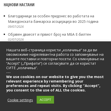
НАЈНОВИ НАСТАНИ
Благодарници за особен придонес во работата на
Македонската банкарска асоцијација во 2025 година
09/07/2026
Објавен дваесет и првиот број на МБА Е-билтен
02/07/2026
Свечено одбележување на успехот на најдобрите
Нашата веб-страница користи „колачиња“ за да ви
тимови од Европскиот квиз на пари 2026
овозможиме најрелевантна работа со запомнување на
09/06/2026
вашите поставки и повторни посети. Со кликнување на
“Accept” („Прифати“) се согласувате да се користат
Благодарница од градоначалникот на Општина Кочани за
СИТЕ „колачиња“.
Фондацијата „Заедно за едно“ и за Македонската
---
банкарска асоцијација
We use cookies on our website to give you the most
relevant experience by remembering your
03/06/2026
preferences and repeat visits. By clicking “Accept”,
Дарија Боризовска и Сара Милковска од СЕПУГС „Васил
you consent to the use of ALL the cookies.
Антевски-Дрен“ од Скопје меѓу финалистите на
Cookie settings
ACCEPT
Европскиот квиз на пари 2026
22/05/2026