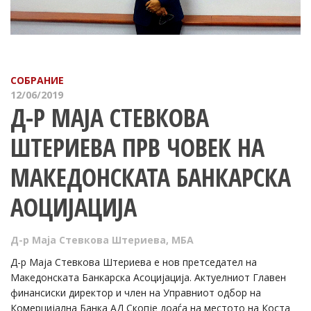
СОБРАНИЕ
12/06/2019
Д-Р МАЈА СТЕВКОВА
ШТЕРИЕВА ПРВ ЧОВЕК НА
МАКЕДОНСКАТА БАНКАРСКА
АОЦИЈАЦИЈА
Д-р Маја Стевкова Штериева
,
МБА
Д-р Маја Стевкова Штериева e нов претседател на
Македонската Банкарска Асоцијација. Aктуелниот Главен
финансиски директор и член на Управниот одбор на
Комерцијална Банка АД Скопје доаѓа на местото на Коста