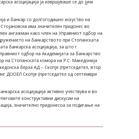
рска асоцијација ја извршуваше се до јуни
ја и банкар со долгогодишно искуство на
. Стојановски има значителен придонес во
ален ангажман како член на Управниот одбор на
Здружението на банкарството при Стопанската
а банкарска асоцијација, за што г.
Управниот одбор на Академијата за банкарство
ор на Стопанската комора на Р.С. Македонија
кедонска берза АД – Скопје (претседател, втор
инг ДООЕЛ Скопје (претседател од септември
анкарска асоцијација активно учествува и во
 Неговите конструктивни дискусии на
ација, значително придонесоа за подигање на