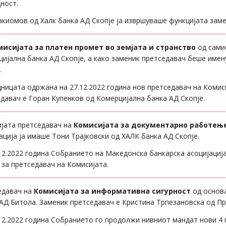
ност.
акиомов од Халк банка АД Скопје ја извршуваше функцијата заме
мисијата за платен промет во земјата и странство
од сами
ијална банка АД Скопје, а како заменик претседавач беше име
.
ницата одржана на 27.12.2022 година нов претседавач на Комис
давач е Горан Купенков од Комерцијална банка АД Скопје.
ијата претседавач на
Комисијата за документарно работењ
ација ја имаше Тони Трајковски од ХАЛК банка АД Скопје.
12.2022 година Собранието на Македонска банкарска асоцијациј
 за претседавач на Комисијата.
едавач на
Комисијата за информативна сигурност
од основ
АД Битола. Заменик претседавач е Кристина Трпезановска од Пр
12.2022 година Собранието го продолжи нивниот мандат нови 4 