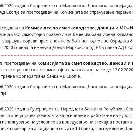
06.2020 година Собранието на Македонска банкарска асоцијациј
АД Скопје за претседавач на Комисијата за спречување перење п
етседавач на
Комисијата за сметководство, даноци и МСФИ
ација како самостојно правно лице беше избрана Ирена Кузмано
 завршува поради престанок на работниот однос во Охридска б
06.2020 година ја именува Донка Марковска од НЛБ банка АД Скоп
ик претседавач на
Комисијата за сметководство, даноци и
ска асоцијација како самостојно правно лице па се до 12.02.2
трална Кооперативна банка АД Скопје.
06.2020 година Собранието на Македонска банкарска асоцијација
пје.
08.2020 година Гувернерот на Народната банка на Република Се
е со кое ја укина дозволата за основање и работење на Еурост
 исполнување на условите за воведување на стечајна постапка в
нска банкарска асоцијација се сите 14 банки, 2 штедилници, Кл