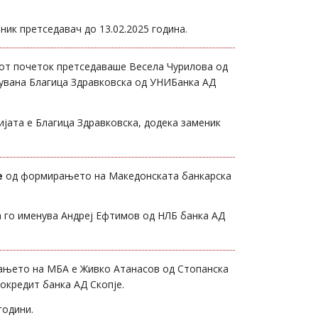
ник претседавач до 13.02.2025 година.
от почеток претседаваше Весела Чурилова од
нувана Благица Здравковска од УНИБанка АД
ијата е Благица Здравковска, додека заменик
е
oд формирањето на Македонската банкарска
а го именува Андреј Ефтимов од НЛБ банка АД
ањето на МБА е Живко Атанасов од Стопанска
окредит банка АД Скопје.
години.