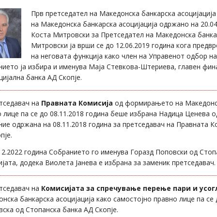
Прв претседател на Македонска банкарска асоцијациј
на Македонска банкарска асоцијација одржано на 20.04
Коста Митровски за Претседател на Македонска банкар
Митровски ја врши се до 12.06.2019 година кога пред
на неговата функција како член на Управенот одбор на
ието ја избира и именува Маја Стевкова-Штериева, главен фин
ијална банка АД Скопје.
етседавач на
Правната Комисија
од формирањето на Македонск
 лице па се до 08.11.2018 година беше избрана Надица Ценева о
ие одржана на 08.11.2018 година за претседавач на Правната К
пје.
12.2022 година Собранието го именува Горазд Поповски од Стоп
јата, додека Виолета Јанева е избрана за заменик претседавач.
етседавач на
Комисијата за спречување перење пари и усог
нска банкарска асоцијација како самостојно правно лице па се
ска од Стопанска банка АД Скопје.