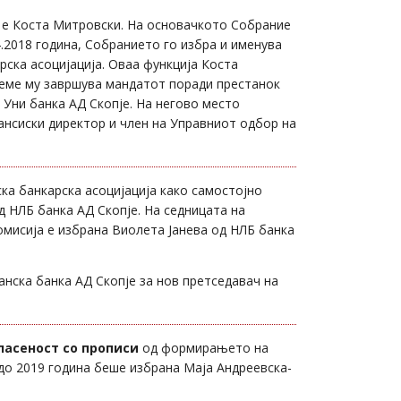
а е Коста Митровски. На основачкото Собрание
.2018 година, Собранието го избра и именува
ска асоцијација. Оваа функција Коста
време му завршува мандатот поради престанок
 Уни банка АД Скопје. На негово место
ансиски директор и член на Управниот одбор на
а банкарска асоцијација како самостојно
д НЛБ банка АД Скопје. На седницата на
омисија е избрана Виолета Јанева од НЛБ банка
анска банка АД Скопје за нов претседавач на
ласеност со прописи
од формирањето на
 до 2019 година беше избрана Маја Андреевска-