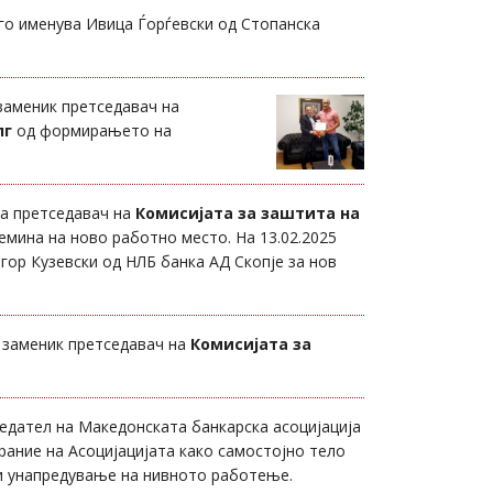
 го именува Ивица Ѓорѓевски од Стопанска
заменик претседавач на
лг
од формирањето на
та претседавач на
Комисијата за заштита на
емина на ново работно место. На 13.02.2025
гор Кузевски од НЛБ банка АД Скопје за нов
а заменик претседавач на
Комисијата за
едател на Македонската банкарска асоцијација
рание на Асоцијацијата како самостојно тело
 и унапредување на нивното работење.