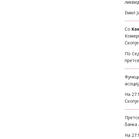
ликвид
Емил Ј
Со
Ко
Комерц
Скопје
По Сед
претсе
Функц
асоциј
На 27.
Скопје
Претс
банка 
На 27.