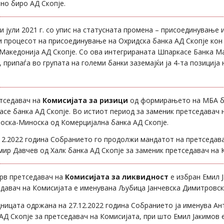
но биро АД Скопје.
и јули 2021 г. со упис на статусната промена – присоединување 
 процесот на присоединување на Охридска банка АД Скопје ко
Македонија АД Скопје. Со ова интегрираната Шпаркасе Банка М
, припаѓа во групата на големи банки заземајќи ја 4-та позиција
етседавач на
Комисијата за ризици
од формирањето на МБА б
се банка АД Скопје. Во истиот период за заменик претседавач н
оска-Миноска од Комерцијална банка АД Скопје.
12.2022 година Собранието го продолжи мандатот на претседав
ир Давчев од Халк банка АД Скопје за заменик претседавач на К
рв претседавач на
Комисијата за ликвидност
е избран Емил Ј
давач на Комисијата е именувана Љубица Јанчевска Димитровск
ницата одржана на 27.12.2022 година Собранието ја именува А
АД Скопје за претседавач на Комисијата, при што Емил Јакимов 