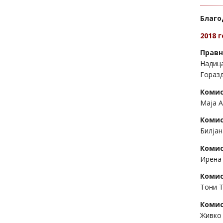
Благо
2018
г
Правн
Надица
Горазд
Комис
Маја А
Комис
Билјан
Комис
Ирена 
Комис
Тони Т
Комис
Живко 