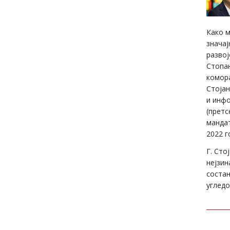
Како м
значај
развој
Стопан
комора
Стојан
и инфо
(претс
мандат
2022 г
Г. Сто
нејзин
состан
угледо