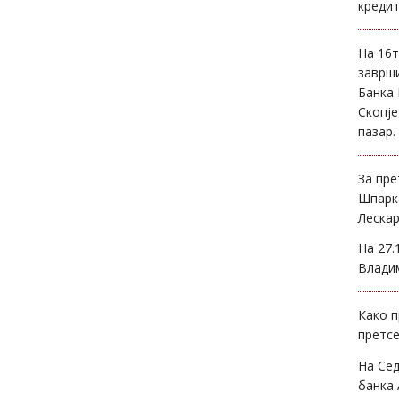
кредит
На 16т
заврши
Банка 
Скопје
пазар.
За пр
Шпарка
Лескар
На 27.
Владим
Како п
претсе
На Сед
банка 