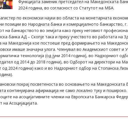
Функцијата заменик претседател на Македонската банка
2024 година, во согласност со Статутот на МБА.
агистер по економски науки во областа на монетарната економи
ни позиции во Народната банка и комерцијалното банкарство, г
от на банкарството во земјата како преку неговиот професион
ска банка АД – Скопје така и преку учеството во работата на 
 на Македонија кое постоеше пред формирањето на Македонскат
овски имаше значајна улога. Членувал во Академскиот совет и 
рматичка технологија (од јуни 2014 година), во Надзорниот одб
едател од 2014 до 2018 година), во Одборот на директори на Ма
 од 2024 година) како и во Надзорниот одбор на Стопанска Лиз
одина).
јановски покрај посветеноста во основањето на Македонската б
ата континуирана афирмација не само локално туку и пошироко.
оците на асоцијативните членки на Европската Банкарска Федер
т на Асоцијацијата.