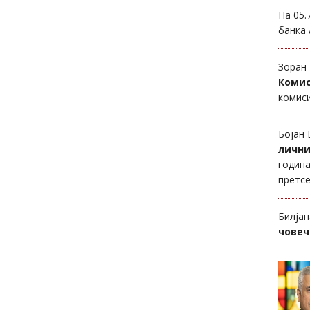
На 05.
банка 
Зоран 
Комис
комиси
Бојан 
лични
година
претсе
Билјан
човеч