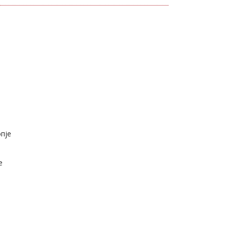
пје
е