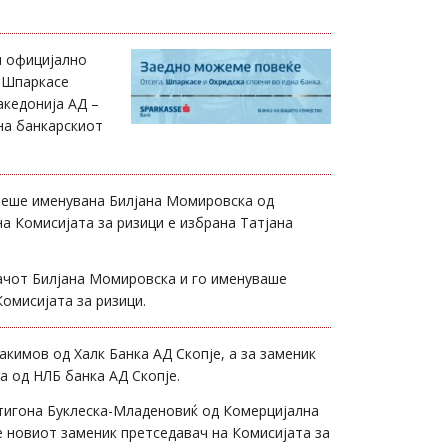
и официјално
н Шпаркасе
акедонија АД –
 на банкарскиот
еше именувана Билјана Момировска од
а Комисијата за ризици е избрана Татјана
ачот Билјана Момировска и го именуваше
омисијата за ризици.
акимов од Халк Банка АД Скопје, а за заменик
а од НЛБ банка АД Скопје.
нтигона Буклеска-Младеновиќ од Комерцијална
е новиот заменик претседавач на Комисијата за