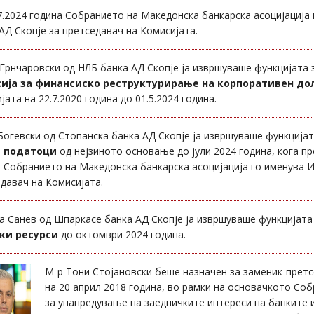
7.2024 година Собранието на Македонска банкарска асоцијација
АД Скопје за претседавач на Комисијата.
Грнчаровски од НЛБ банка АД Скопје ја извршуваше функцијата 
ија за финансиско реструктурирање на корпоративен до
јата на 22.7.2020 година до 01.5.2024 година.
Богевски од Стопанска банка АД Скопје ја извршуваше функција
 податоци
од нејзиното основање до јули 2024 година, кога пр
 Собранието на Македонска банкарска асоцијација го именува И
давач на Комисијата.
а Санев од Шпаркасе банка АД Скопје ја извршуваше функцијат
ки ресурси
до октомври 2024 година.
М-р Тони Стојановски беше назначен за заменик-претс
на 20 април 2018 година, во рамки на основачкото Соб
за унапредување на заедничките интереси на банките