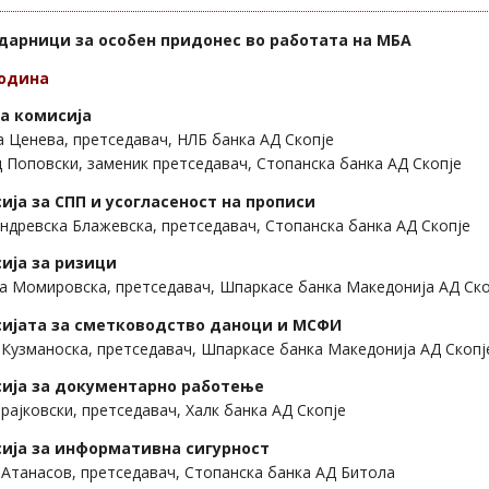
дарници за особен придонес во работата на МБА
одина
а комисија
 Ценева, претседавач, НЛБ банка АД Скопје
 Поповски, заменик претседавач, Стопанска банка АД Скопје
ија за СПП и усогласеност на прописи
ндревска Блажевска, претседавач, Стопанска банка АД Скопје
ија за ризици
а Момировска, претседавач, Шпаркасе банка Македонија АД Ско
ијата за сметководство даноци и МСФИ
Кузманоска, претседавач, Шпаркасе банка Македонија АД Скопј
ија за документарно работење
рајковски, претседавач, Халк банка АД Скопје
ија за информативна сигурност
Атанасов, претседавач, Стопанска банка АД Битола