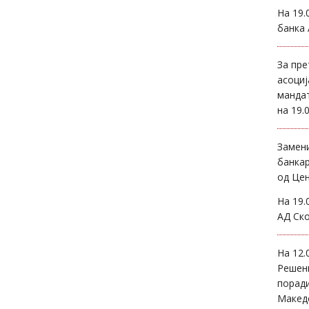
На 19.
банка 
За пр
асоциј
мандат
на 19.
Замен
банкар
од Цен
На 19.
АД Ско
На 12.
Решени
поради
Македо