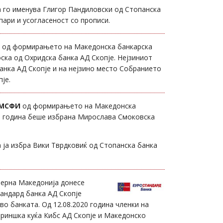
а го именува Глигор Пандиловски од Стопанска
ари и усогласеност со прописи.
од формирањето на Македонска банкарска
ска од Охридска банка АД Скопје. Нејзиниот
анка АД Скопје и на нејзино место Собранието
је.
 МСФИ
од формирањето на Македонска
020 година беше избрана Мирослава Смоковска
 ја избра Вики Тврдковиќ од Стопанска банка
верна Македонија донесе
андард банка АД Скопје
о банката. Од 12.08.2020 година членки на
ириншка куќа Кибс АД Скопје и Македонско