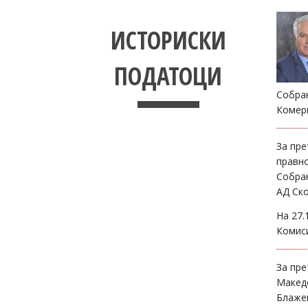
ИСТОРИСКИ
ПОДАТОЦИ
Собран
Комерц
За пр
правно
Собран
АД Ско
На 27.
Комиси
За пр
Македо
Блажев