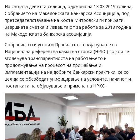
На својата деветта седница, одржана на 13.03.2019 година,
Собранието на Македонската Банкарска Асоцијација, под
претседателствување на Коста Митровски ги прифати
Завршната сметка и Извештајот за работа за 2018 година
на Македонската банкарска асоцијација.
Собранието ги усвои и Правилата за објавување на
Национална референтна каматна стапка (НРКС) со кои се
зголемува транспарентноста на работењето и
продолжување на процесот на прифаќање и
имплементација на најдобрите банкарски практики, се со
цел да се обезбедат унифицирање на условите, начинот и
постапката на објавување и примена на НРКС.