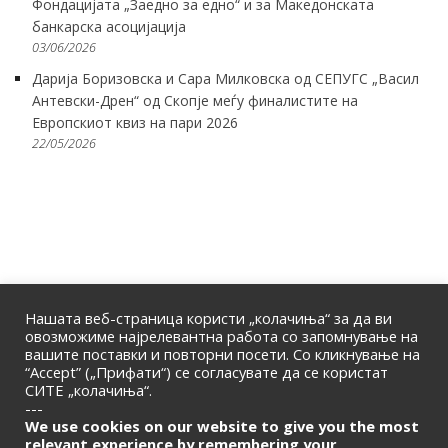
Фондацијата „Заедно за едно“ и за Македонската
банкарска асоцијација
03/06/2026
Дарија Боризовска и Сара Милковска од СЕПУГС „Васил
Антевски-Дрен“ од Скопје меѓу финалистите на
Европскиот квиз на пари 2026
22/05/2026
Нашата веб-страница користи „колачиња“ за да ви
овозможиме најрелевантна работа со запомнување на
вашите поставки и повторни посети. Со кликнување на
“Accept” („Прифати“) се согласувате да се користат
СИТЕ „колачиња“.
ПОЧЕТНА
|
ЗА НАС
|
КОНТАКТ
---
© 2026 | Македонска Банкарска Асоцијација
We use cookies on our website to give you the most
relevant experience by remembering your