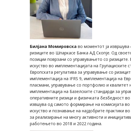
Билјана Момировска
во моментот ја извршува 
ризиците во Шпаркасе Банка АД Скопје. Од своето
позиции поврзани со управувањето со ризиците.
искуство во имплементацијата на Групациските 
Европската регулатива за управување со ризицит
имплементација на IFRS 9, имплементација на Ев
пласмани, управување со портфолио и квалитет н
имплементација на Базелските стандарди за упра
оперативните ризици и физичката безбедност во 
извшува од самото формирање на комисијата во 2
искуство и познавање на најдобрите практики во
за реализирање на многу активноти и иницијатив
работењето во 2018 и 2022 година.