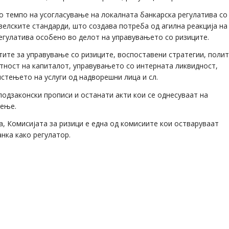
о темпо на усогласување на локалната банкарска регулатива со
зелските стандарди, што создава потреба од агилна реакција на
егулатива особено во делот на управувањето со ризиците.
тите за управување со ризиците, воспоставени стратегии, полит
тност на капиталот, управувањето со интерната ликвидност,
стењето на услуги од надворешни лица и сл.
подзаконски прописи и останати акти кои се однесуваат на
тење.
а, Комисијата за ризици е една од комисиите кои остваруваат
нка како регулатор.