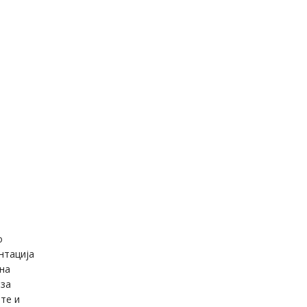
о
нтација
 на
 за
ите и