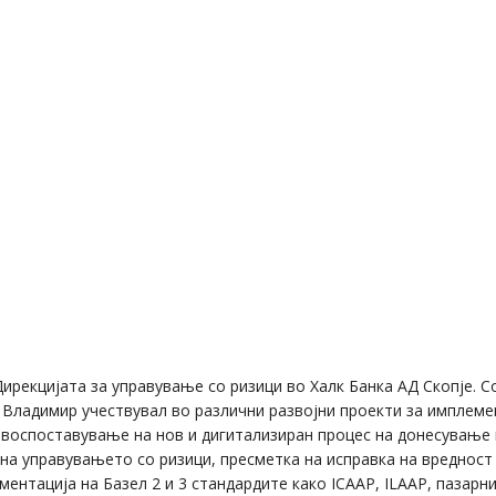
ирекцијата за управување со ризици во Халк Банка АД Скопје. С
 Владимир учествувал во различни развојни проекти за имплеме
 воспоставување на нов и дигитализиран процес на донесување
 на управувањето со ризици, пресметка на исправка на вредност
ментација на Базел 2 и 3 стандардите како ICAAP, ILAAP, пазарн