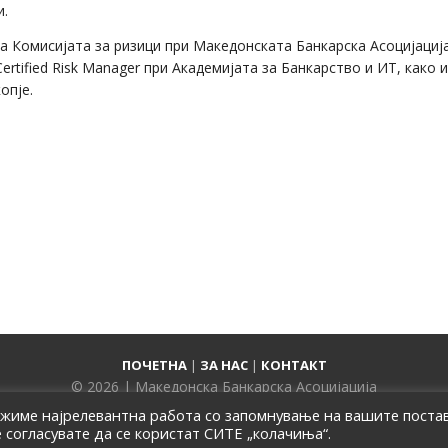
и.
 Комисијата за ризици при Македонската Банкарска Асоцијација
rtified Risk Manager при Академијата за Банкарство и ИТ, како и
опје.
ПОЧЕТНА
|
ЗА НАС
|
КОНТАКТ
© 2026 | Македонска Банкарска Асоцијација
ожиме најрелевантна работа со запомнување на вашите поста
е согласувате да се користат СИТЕ „колачиња“.
Само за членови