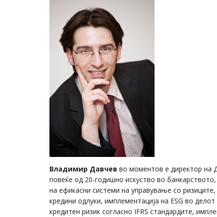
Владимир Давчев
во моментов е директор на Д
повеќе од 20-годишно искуство во банкарството,
на ефикасни системи на управување со ризиците,
кредини одлуки, имплементација на ESG во делот
кредитен ризик согласно IFRS стандардите, импле