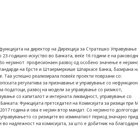
функцијата на директор на Дирекција за Стратешко Управување
 23-годишно искуство во Банката, веќе 16 години е на раководн
 Во нејзинот професионаен развој од особено значење е нејзин
стандарди на Ерсте и Штаермеркише Шпаркасе Банка, базирана н
е. Taa успешно реализирала повеќе проекти поврзани со:
ропската регулатива за признавање и управување со нефункцио
а податоци, развој на модели за управување со ризикот,
вување со капиталот и интерната ликвидност, управување со
Банката. Функцијата претседател на Комисијата за ризици при М
017 година и ова е нејзин втор мандат. Со нејзиното долгогод
 управувањето со ризиците во изминатиот период значајно при
и во надлежност на комисијата, за што е добитник на благодарн