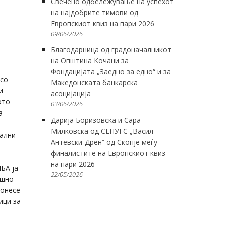
Свечено одбележување на успехот
на најдобрите тимови од
Европскиот квиз на пари 2026
09/06/2026
Благодарница од градоначалникот
на Општина Кочани за
Фондацијата „Заедно за едно“ и за
 со
Македонската банкарска
и
асоцијација
ото
03/06/2026
а
Дарија Боризовска и Сара
Милковска од СЕПУГС „Васил
нални
Антевски-Дрен“ од Скопје меѓу
финалистите на Европскиот квиз
на пари 2026
БА ја
22/05/2026
ишно
донесе
ици за