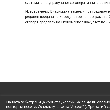
системите на управување со оперативните ризиц
Истовремено, Владимир е заменик-претседавач на
редовен предавач и координатор на програмата Ce
експерт-предавач на Економскиот Факултет во Ск
Нашата веб-страница користи „колачиња“ за да ви овозм
повторни посети. Со кликнување на “Accept” („Прифати“) с