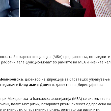
нската банкарска асоцијација (МБА) пред јавноста, во следните
и работни тела функционираат во рамките на МБА и нивните че
 Момировска
, директор на Дирекција за Стратешко управување
етседавач е
Владимир Давчев
, директор на Дирекцијата за
 при Македонската банкарска асоцијација (МБА) се системите н
изик, валутниот ризик, пазарниот ризик, ризикот од промена на
 активности, оперативниот ризик, репутациски ризик итн.