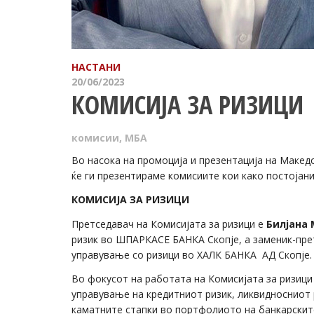
НАСТАНИ
20/06/2023
КОМИСИЈА ЗА РИЗИЦИ
комисии
,
МБА
Во насока на промоција и презентација на Македо
ќе ги презентираме комисиите кои како постојан
КОМИСИЈА ЗА
РИЗИЦИ
Претседавач на Комисијата за ризици е
Билјана
ризик во ШПАРКАСЕ БАНКА Скопје, а заменик-пр
управување со ризици во ХАЛК БАНКА АД Скопје.
Во фокусот на работата на Комисијата за ризици
управување на кредитниот ризик, ликвидносниот р
каматните стапки во портфолиото на банкарските