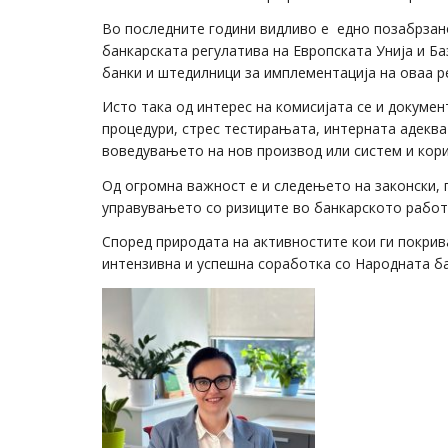
Во последните години видливо е едно позабрзан
банкарската регулатива на Европската Унија и Ба
банки и штедилници за имплементација на оваа р
Исто така од интерес на комисијата се и докумен
процедури, стрес тестирањата, интерната адеква
воведувањето на нов производ или систем и кори
Од огромна важност е и следењето на законски, 
управувањето со ризиците во банкарското рабо
Според природата на активностите кои ги покрив
интензивна и успешна соработка со Народната ба