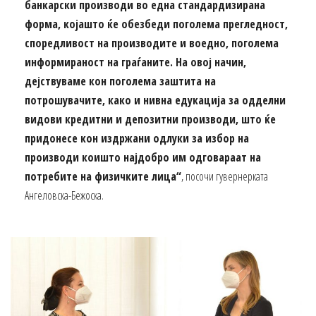
банкарски производи во една стандардизирана
форма, којашто ќе обезбеди поголема прегледност,
споредливост на производите и воедно, поголема
информираност на граѓаните. На овој начин,
дејствуваме кон поголема заштита на
потрошувачите, како и нивна едукација за одделни
видови кредитни и депозитни производи, што ќе
придонесе кон издржани одлуки за избор на
производи коишто најдобро им одговараат на
потребите на физичките лица“
, посочи гувернерката
Ангеловска-Бежоска.