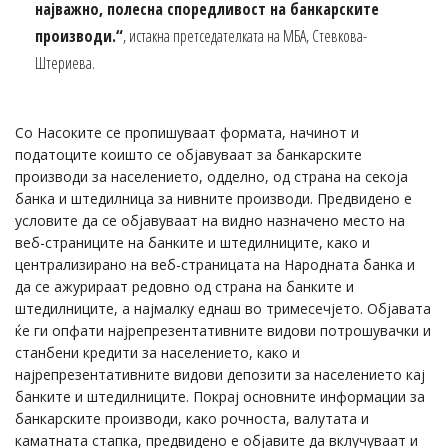
најважно, полесна споредливост на банкарските
производи.“
, истакна претседателката на МБА, Стевкова-
Штериева.
Со Насоките се пропишуваат формата, начинот и
податоците коишто се објавуваат за банкарските
производи за населението, одделно, од страна на секоја
банка и штедилница за нивните производи. Предвидено е
условите да се објавуваат на видно назначено место на
веб-страниците на банките и штедилниците, како и
централизирано на веб-страницата на Народната банка и
да се ажурираат редовно од страна на банките и
штедилниците, а најмалку еднаш во тримесечјето. Објавата
ќе ги опфати најрепрезентативните видови потрошувачки и
станбени кредити за населението, како и
најрепрезентативните видови депозити за населението кај
банките и штедилниците. Покрај основните информации за
банкарските производи, како рочноста, валутата и
каматната стапка, предвидено е објавите да вклучуваат и