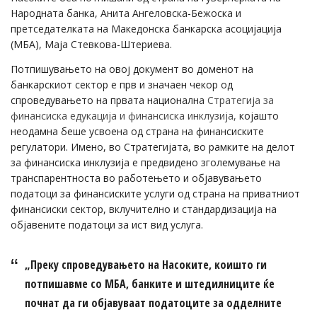
Народната банка, Анита Ангеловска-Бежоска и
претседателката на Македонска банкарска асоцијација
(МБА), Маја Стевкова-Штериева.
Потпишувањето на овој документ во доменот на
банкарскиот сектор е прв и значаен чекор од
спроведувањето на првата национална
Стратегија за
финансиска едукација и финансиска инклузија,
којашто
неодамна беше усвоена од страна на финансиските
регулатори. Имено, во Стратегијата, во рамките на делот
за финансиска инклузија е предвидено зголемување на
транспарентноста во работењето и објавувањето
податоци за финансиските услуги од страна на приватниот
финансиски сектор, вклучително и стандардизација на
објавените податоци за ист вид услуга.
„Преку спроведувањето на Насоките, коишто ги
потпишавме со МБА, банките и штедилниците ќе
почнат да ги објавуваат податоците за одделните