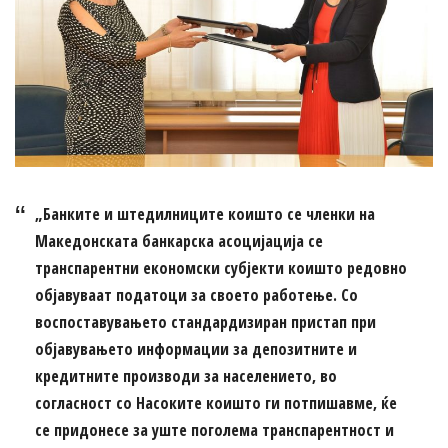
„Банките и штедилниците коишто се членки на
Македонската банкарска асоцијација се
транспарентни економски субјекти коишто редовно
објавуваат податоци за своето работење. Со
воспоставувањето стандардизиран пристап при
објавувањето информации за депозитните и
кредитните производи за населението, во
согласност со Насоките коишто ги потпишавме, ќе
се придонесе за уште поголема транспарентност и