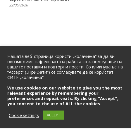
22/05/2026
Нашата веб-страница користи „колачиња“ за да ви
овозможиме најрелевантна работа со запомнување на
вашите поставки и повторни посети. Со кликнување на
“Accept” („Прифати“) се согласувате да се користат
СИТЕ „колачиња“.
ПОЧЕТНА
|
ЗА НАС
|
КОНТАКТ
---
© 2026 | Македонска Банкарска Асоцијација
We use cookies on our website to give you the most
relevant experience by remembering your
preferences and repeat visits. By clicking “Accept”,
Само за членови
you consent to the use of ALL the cookies.
LOGIN
Cookie settings
ACCEPT