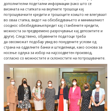
дополнителни подетални информации (како што се
висината на стапката на вкупните трошоци кај
потрошувачките кредити и трошоците коишто не влегуваат
во оваа стапка, видот на обезбедувањето и минималниот
сооднос обезбедување/кредит кај станбените кредити,
можноста за предвремено разрочување кај депозитите и
други). Следствено, објавените податоци треба
да овозможат подобар увид во понудените услови од
страна на одделните банки и штедилници, како основа за
носење одлука за избор на најсоодветен производ,
согласно со можностите и склоностите на потрошувачите.