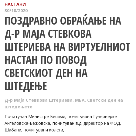
НАСТАНИ
30/10/2020
ПОЗДРАВНО ОБРАЌАЊЕ НА
Д-Р МАЈА СТЕВКОВА
ШТЕРИЕВА НА ВИРТУЕЛНИОТ
НАСТАН ПО ПОВОД
СВЕТСКИОТ ДЕН НА
ШТЕДЕЊЕ
Д-р Маја Стевкова Штериева
,
МБА
,
Светски ден на
штедењето
Почитуван Министре Бесими, почитувана Гувернерке
Ангеловска-Бежовска, почитуван в.д. директор на ФОД,
Шабани, почитувани колеги,