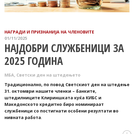
НАГРАДИ И ПРИЗНАНИЈА НА ЧЛЕНОВИТЕ
01/11/2025
НАЈДОБРИ СЛУЖБЕНИЦИ ЗА
2025 ГОДИНА
МБА
,
Светски ден на штедењето
Традиционално, по повод Светскиот ден на штедење
31. октомври нашите членки – банките,
штедилниците Клириншката куќа КИБС и
Македонското кредитно биро номинираат
службеници со постигнати особени резултати во
нивната работа
.