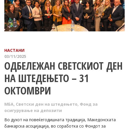
НАСТАНИ
03/11/2025
ОДБЕЛЕЖАН СВЕТСКИОТ ДЕН
НА ШТЕДЕЊЕТО – 31
ОКТОМВРИ
МБА
,
Светски ден на штедењето
,
Фонд за
осигурување на депозити
Во духот на повеќегодишната традиција, Македонската
банкарска асоцијација, во соработка со Фондот за