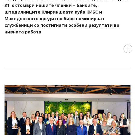
31. октомври нашите членки – банките,
штедилниците Клириншката куќа КИБС и
Македонското кредитно биро номинираат
службеници со постигнати особени резултати во
нивната работа