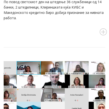
По повод светскиот ден на штедење 36 службеници од 14
банки, 2 штедилници, Клириншката куќа КИБС и
Македонското кредитно биро добија признание за нивната
работа.