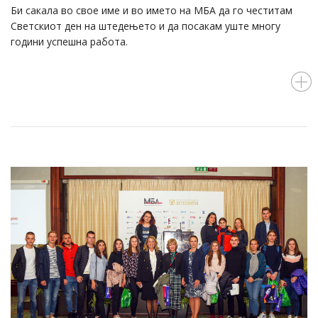
Би сакала во свое име и во името на МБА да го честитам
Светскиот ден на штедењето и да посакам уште многу
години успешна работа.