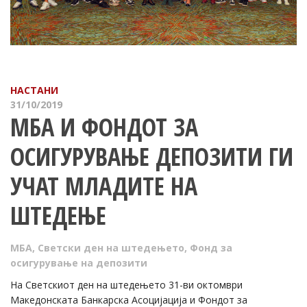
НАСТАНИ
31/10/2019
МБА И ФОНДОТ ЗА
ОСИГУРУВАЊЕ ДЕПОЗИТИ ГИ
УЧАТ МЛАДИТЕ НА
ШТЕДЕЊЕ
МБА
,
Светски ден на штедењето
,
Фонд за
осигурување на депозити
На Светскиот ден на штедењето 31-ви октомври
Македонската Банкарска Асоцијација и Фондот за