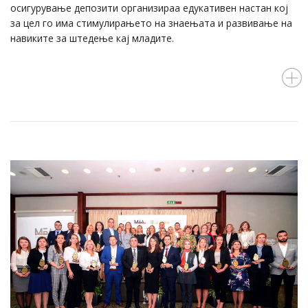
осигурување депозити организираа едукативeн настан кој
за цел го има стимулирањето на знаењата и развивање на
навиките за штедење кај младите.