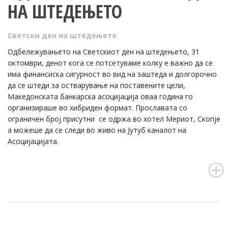
НА ШТЕДЕЊЕТО
Светски ден на штедењето
Одбележувањето на Светскиот ден на штедењето, 31
октомври, денот кога се потсетуваме колку е важно да се
има финансиска сигурност во вид на заштеда и долгорочно
да се штеди за остварување на поставените цели,
Македонската банкарска асоцијација оваа година го
организираше во хибриден формат. Прославата со
ограничен број присутни се одржа во хотел Мериот, Скопје
а можеше да се следи во живо на Јутуб каналот на
Асоцијацијата.