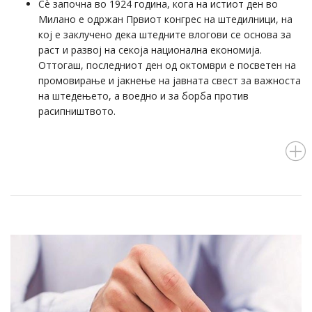
Сѐ започна во 1924 година, кога на истиот ден во
Милано е одржан Првиот конгрес на штедилници, на
кој е заклучено дека штедните влогови се основа за
раст и развој на секоја национална економија.
Оттогаш, последниот ден од октомври е посветен на
промовирање и јакнење на јавната свест за важноста
на штедењето, а воедно и за борба против
расипништвото.