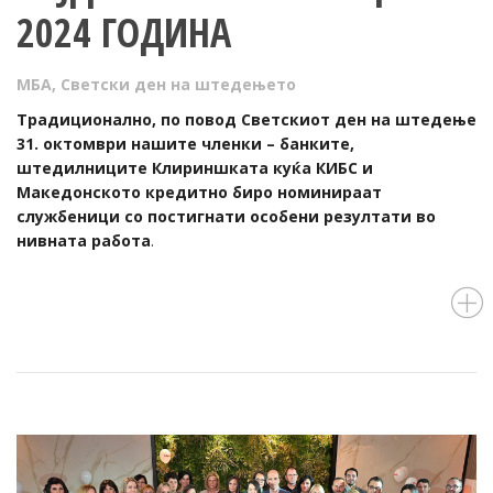
2024 ГОДИНА
МБА
,
Светски ден на штедењето
Традиционално, по повод Светскиот ден на штедење
31. октомври нашите членки – банките,
штедилниците Клириншката куќа КИБС и
Македонското кредитно биро номинираат
службеници со постигнати особени резултати во
нивната работа
.