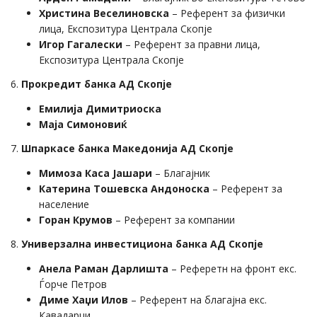
Христина Веселиновска
– Референт за физички
лица, Експозитура Централа Скопје
Игор Гагалески
– Референт за правни лица,
Експозитура Централа Скопје
6.
Прокредит банка АД Скопје
Емилија Димитриоска
Маја Симоновиќ
7.
Шпаркасе банка Македонија АД Скопје
Мимоза Каса Јашари
– Благајник
Катерина Тошевска Андоноска
– Референт за
население
Горан Крумов
– Референт за компании
8.
Универзална инвестициона банка АД Скопје
Анела Раман Дарлишта
– Реферетн на фронт екс.
Ѓорче Петров
Диме Хаџи Илов
– Референт на благајна екс.
Кавадарци