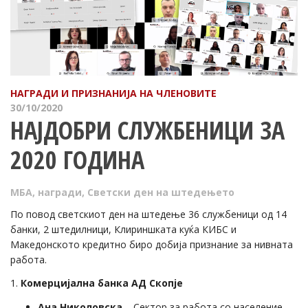
НАГРАДИ И ПРИЗНАНИЈА НА ЧЛЕНОВИТЕ
30/10/2020
НАЈДОБРИ СЛУЖБЕНИЦИ ЗА
2020 ГОДИНА
МБА
,
награди
,
Светски ден на штедењето
По повод светскиот ден на штедење 36 службеници од 14
банки, 2 штедилници, Клириншката куќа КИБС и
Македонското кредитно биро добија признание за нивната
работа.
1.
Комерцијална банка АД Скопје
Ана Николовска
– Сектор за работа со население