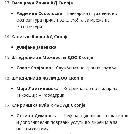
13.
Силк роуд банка АД Скопје
Радмила Соколоска
– Банкарски службеник во
експозитура Прилеп од Службта за мрежа на
експозитури
14.
Капитал банка АД Скопје
Јулијана Јаневска
15.
Штедилница Можности ДОО Скопје
Славе Стојанов
– Службеник во правна служба
16.
Штедилница ФУЛМ ДОО Скопје
Маја Лиотиковска
– Координатор во филијала
Тиквешија – Кавадарци
17.
Клириншка куќа КИБС АД Скопје
Олгица Димовска
– Шеф на одделение за платежни
и дополнителни поврзани услуги во Дирекција за
платни системи