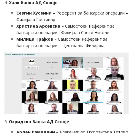
4.
Халк банка АД Скопје
Сезгин Хусеини
– Референт за банкарски операции –
Филијала Гостивар
Христина Арсевска
– Самостоен Референт за
банкарски операции –Филијала Свети Николе
Милица Трајков
– Самостоен Референт за
банкарски операции – Централна Филијала
5.
Охридска банка АД Скопје
Арден Рамадани
– Благајник во Експозитура Тетово