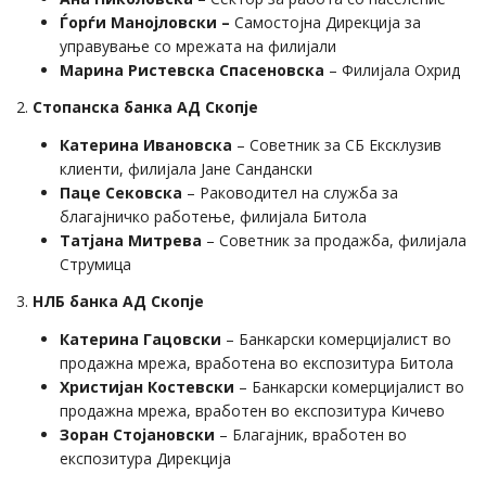
Ѓорѓи Манојловски –
Самостојна Дирекција за
управување со мрежата на филијали
Марина Ристевска Спасеновска
– Филијала Охрид
2.
Стопанска банка АД Скопје
Катерина Ивановска
– Советник за СБ Ексклузив
клиенти, филијала Јане Сандански
Паце Сековска
– Раководител на служба за
благајничко работење, филијала Битола
Татјана Митрева
– Советник за продажба, филијала
Струмица
3.
НЛБ банка АД Скопје
Катерина Гацовски
– Банкарски комерцијалист во
продажна мрежа, вработена во експозитура Битола
Христијан Костевски
– Банкарски комерцијалист во
продажна мрежа, вработен во експозитура Кичево
Зоран Стојановски
– Благајник, вработен во
експозитура Дирекција