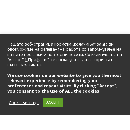
Нашата веб-страница користи „колачиња“ за да ви
овозможиме најрелевантна работа со запомнување на
вашите поставки и повторни посети. Со кликнување на
“Accept” („Прифати“) се согласувате да се користат
СИТЕ „колачиња“.
ПОЧЕТНА
|
ЗА НАС
|
КОНТАКТ
---
© 2026 | Македонска Банкарска Асоцијација
We use cookies on our website to give you the most
relevant experience by remembering your
preferences and repeat visits. By clicking “Accept”,
Само за членови
you consent to the use of ALL the cookies.
LOGIN
Cookie settings
ACCEPT