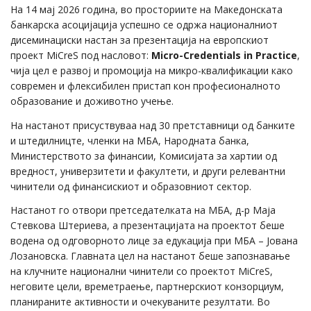
На 14 мај 2026 година, во просториите на Македонската
банкарска асоцијација успешно се одржа националниот
дисеминациски настан за презентација на европскиот
проект MiCreS под насловот:
Micro-Credentials in Practice
,
чија цел е развој и промоција на микро-квалификации како
современ и флексибилен пристап кон професионалното
образование и доживотно учење.
На настанот присуствуваа над 30 претставници од банките
и штедилницте, членки на МБА, Народната банка,
Министерството за финансии, Комисијата за хартии од
вредност, универзитети и факултети, и други релевантни
чинители од финансискиот и образовниот сектор.
Настанот го отвори претседателката на МБА, д-р Маја
Стевкова Штериева, а презентацијата на проектот беше
водена од одговорното лице за едукација при МБА – Јована
Лозановска. Главната цел на настанот беше запознавање
на клучните национални чинители со проектот MiCreS,
неговите цели, времетраење, партнерскиот конзорциум,
планираните активности и очекуваните резултати. Во