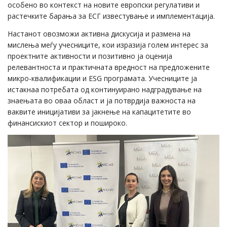
особено во контекст на новите европски регулативи и
растечките барања за ЕСГ известување и имплементација.
Настанот овозможи активна дискусија и размена на
мислења меѓу учесниците, кои изразија голем интерес за
проектните активности и позитивно ја оценија
релевантноста и практичната вредност на предложените
микро-квалификации и ESG програмата. Учесниците ја
истакнаа потребата од континуирано надградување на
знаењата во оваа област и ја потврдија важноста на
ваквите иницијативи за јакнење на капацитетите во
финансискиот сектор и пошироко.