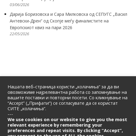
03/06/2026
Дарија Боризовска и Сара Милковска од СЕПУГС „Васил
Антевски-Дрен“ од Скопје меѓу финалистите на
Европскиот квиз на пари 2026
22/05/2026
Нашата веб-страница користи „колачиња“ за да ви
овозможиме најрелевантна работа со запомнување на
вашите поставки и повторни посети. Со кликнување на
“Accept” („Прифати“) се согласувате да се користат
СИТЕ „колачиња“.
ПОЧЕТНА
|
ЗА НАС
|
КОНТАКТ
---
© 2026 | Македонска Банкарска Асоцијација
We use cookies on our website to give you the most
relevant experience by remembering your
preferences and repeat visits. By clicking “Accept”,
Само за членови
you consent to the use of ALL the cookies.