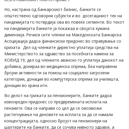
Но, настрана од банкарскиот бизнис, банките се
општествено одговорни субјекти и во досегашниот тек на
пандемијата го потврдија ова во повеќе сегменти. Во текот
на пандемијата банките ја покажаа и својата хумана
димензија. Речиси сите членки на Македонската Банкарска
Асоцијација дадоа финансиски придонес во справување со
кризата. Дел од членките директно уплатија средства на
Министерството за здравство за посебната намена за
КОВИД 19, дел од членките авансно го уплатија данокот на
добивка, донираа во медицинска опрема, беа направени
бројни активности за помош на социјално загрозени
категории, донации во компјутерска опрема за училишта,
донации во храна итн.
Во делот на грижата за пензионерите, банките дадоа
извонреден придонес со предвремената исплата на
пензиите. Ова се направи со цел да се овозможи
растегнување на деновите на исплата за да се намали
концентрацијата, односно бројот на пензионери на
шалтерите на банките, да се сочува нивното здравје, а