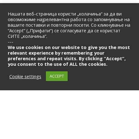
Нашата веб-страница користи „колачиња“ за да ви
овозможиме најрелевантна работа со запомнување на
вашите поставки и повторни посети. Со кликнување на
“Accept” („Прифати“) се согласувате да се користат
СИТЕ „колачиња“.
ПОЧЕТНА
|
ЗА НАС
|
КОНТАКТ
---
© 2026 | Македонска Банкарска Асоцијација
We use cookies on our website to give you the most
relevant experience by remembering your
preferences and repeat visits. By clicking “Accept”,
Само за членови
you consent to the use of ALL the cookies.
LOGIN
Cookie settings
ACCEPT