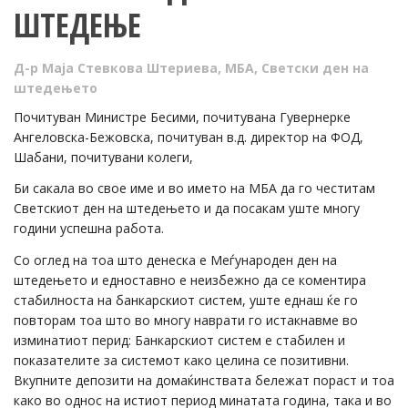
ШТЕДЕЊЕ
Д-р Маја Стевкова Штериева
,
МБА
,
Светски ден на
штедењето
Почитуван Министре Бесими, почитувана Гувернерке
Ангеловска-Бежовска, почитуван в.д. директор на ФОД,
Шабани, почитувани колеги,
Би сакала во свое име и во името на МБА да го честитам
Светскиот ден на штедењето и да посакам уште многу
години успешна работа.
Со оглед на тоа што денеска е Меѓународен ден на
штедењето и едноставно е неизбежно да се коментира
стабилноста на банкарскиот систем, уште еднаш ќе го
повторам тоа што во многу наврати го истакнавме во
изминатиот перид: Банкарскиот систем е стабилен и
показателите за системот како целина се позитивни.
Вкупните депозити на домаќинствата бележат пораст и тоа
како во однос на истиот период минатата година, така и во