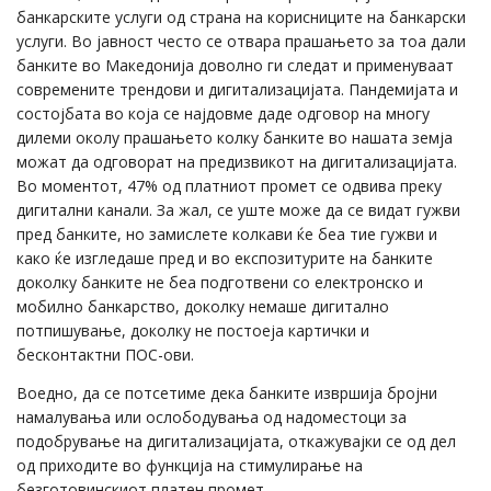
банкарските услуги од страна на корисниците на банкарски
услуги. Во јавност често се отвара прашањето за тоа дали
банките во Македонија доволно ги следат и применуваат
современите трендови и дигитализацијата. Пандемијата и
состојбата во која се најдовме даде одговор на многу
дилеми околу прашањето колку банките во нашата земја
можат да одговорат на предизвикот на дигитализацијата.
Во моментот, 47% од платниот промет се одвива преку
дигитални канали. За жал, се уште може да се видат гужви
пред банките, но замислете колкави ќе беа тие гужви и
како ќе изгледаше пред и во експозитурите на банките
доколку банките не беа подготвени со електронско и
мобилно банкарство, доколку немаше дигитално
потпишување, доколку не постоеја картички и
бесконтактни ПОС-ови.
Воедно, да се потсетиме дека банките извршија бројни
намалувања или ослободувања од надоместоци за
подобрување на дигитализацијата, откажувајки се од дел
од приходите во функција на стимулирање на
безготовинскиот платен промет.