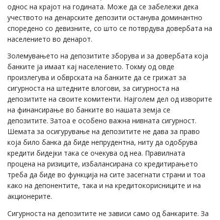
однос на крајот на годината. Може да се забележи дека
учеството на денарските депозити останува доминантно
споредено со девизните, со што се потврдува довербата на
населението во денарот.
Золемувањето на депозитите зборува и за довербата која
банките ја имаат кај населението. Токму од овде
произлегува и обврската на банките да се грижат за
сигурноста на штедните влогови, за сигурноста на
депозитите на своите комитенти. Најголем дел од изворите
на финансирање во банките во нашата земја се
депозитите. Затоа е особено важна нивната сигурност.
Шемата за осигурување на депозитите не дава за право
која било банка да биде непрудентна, ниту да одобрува
кредити бидејки така се очекува од неа. Правилната
процена на ризиците, избалансирана со кредитирањето
треба да биде во функција на сите засегнати страни и тоа
како на депонентите, така и на кредитокорисниците и на
акционерите.
Сигурноста на депозитите не зависи само од банкарите. За