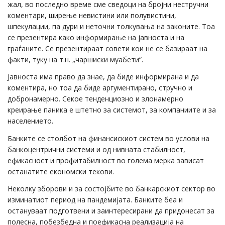
жал, вo последно време сме сведоци на бројни нестручни
коментари, ширење невистини или полувистини,
шпекулации, па дури и неточни толкувања на законите. Тоа
се презентира како информирање на јавноста и на
граѓаните. Се презентираат совети кои не се базираат на
факти, туку на т.н. „чаршиски муабети“.
Јавноста има право да знае, да биде информирана и да
коментира, но тоа да биде аргументирано, стручно и
добронамерно. Секое тенденциозно и злонамерно
креирање паника е штетно за системот, за компаниите и за
населението.
Банките се столбот на финансискиот систем во услови на
банкоцентрични системи и од нивната стабилност,
ефикасност и профитабилност во голема мерка зависат
останатите економски текови.
Неколку зборови и за состојбите во банкарскиот сектор во
изминатиот период на пандемијата. Банките беа и
остануваат подготвени и заинтересирани да придонесат за
полесна, побезбедна и поефикасна реализација на