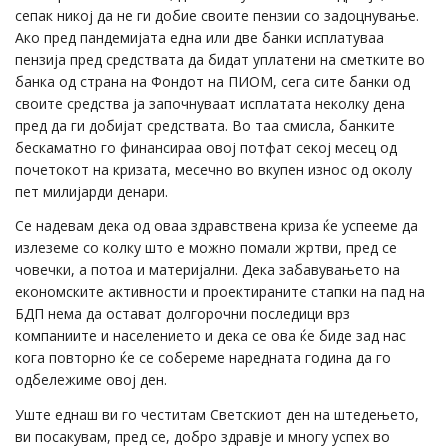
сепак никој да не ги добие своите пензии со задоцнување.
Ако пред пандемијата една или две банки исплатуваа
пензија пред средствата да бидат уплатени на сметките во
банка од страна на Фондот на ПИОМ, сега сите банки од
своите средства ја започнуваат исплатата неколку дена
пред да ги добијат средствата. Во таа смисла, банките
бескаматно го финансираа овој потфат секој месец од
почетокот на кризата, месечно во вкупен износ од околу
пет милијарди денари.
Се надевам дека од оваа здравствена криза ќе успееме да
излеземе со колку што е можно помали жртви, пред се
човечки, а потоа и материјални. Дека забавувањето на
економските активности и проектираните стапки на пад на
БДП нема да остават долгорочни последици врз
компаниите и населението и дека се ова ќе биде зад нас
кога повторно ќе се собереме наредната година да го
одбележиме овој ден.
Уште еднаш ви го честитам Светскиот ден на штедењето,
ви посакувам, пред се, добро здравје и многу успех во