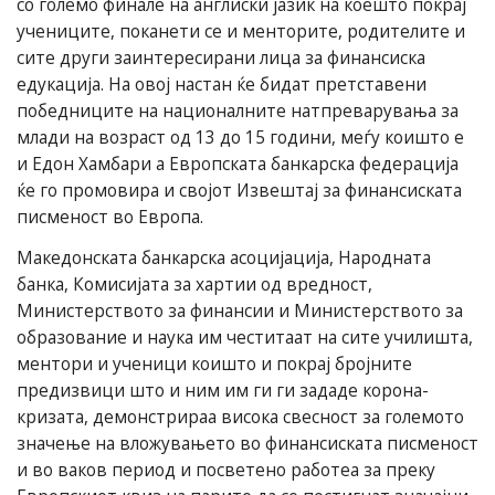
со големо финале на англиски јазик на коешто покрај
учениците, поканети се и менторите, родителите и
сите други заинтересирани лица за финансиска
едукација. На овој настан ќе бидат претставени
победниците на националните натпреварувања за
млади на возраст од 13 до 15 години, меѓу коишто е
и Едон Хамбари а Европската банкарска федерација
ќе го промовира и својот Извештај за финансиската
писменост во Европа.
Македонската банкарска асоцијација, Народната
банка, Комисијата за хартии од вредност,
Министерството за финансии и Министерството за
образование и наука им честитаат на сите училишта,
ментори и ученици коишто и покрај бројните
предизвици што и ним им ги ги зададе корона-
кризата, демонстрираа висока свесност за големото
значење на вложувањето во финансиската писменост
и во ваков период и посветено работеа за преку