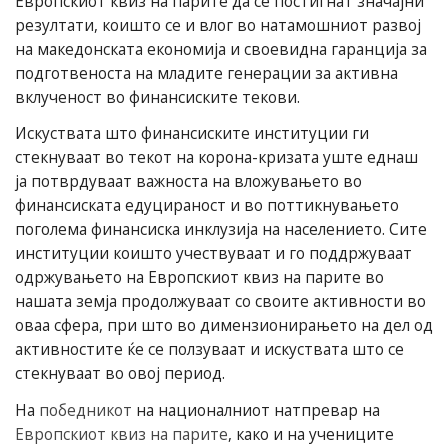
Европскиот квиз на парите да се постигнат значајни
резултати, коишто се и влог во натамошниот развој
на македонската економија и своевидна гаранција за
подготвеноста на младите генерации за активна
вклученост во финансиските текови.
Искуствата што финансиските институции ги
стекнуваат во текот на корона-кризата уште еднаш
ја потврдуваат важноста на вложувањето во
финансиската едуцираност и во поттикнувањето
поголема финансиска инклузија на населението. Сите
институции коишто учествуваат и го поддржуваат
одржувањето на Европскиот квиз на парите во
нашата земја продолжуваат со своите активности во
оваа сфера, при што во димензионирањето на дел од
активностите ќе се ползуваат и искуствата што се
стекнуваат во овој период.
На
победникот
на националниот натпревар на
Европскиот квиз на парите
, како и на учениците