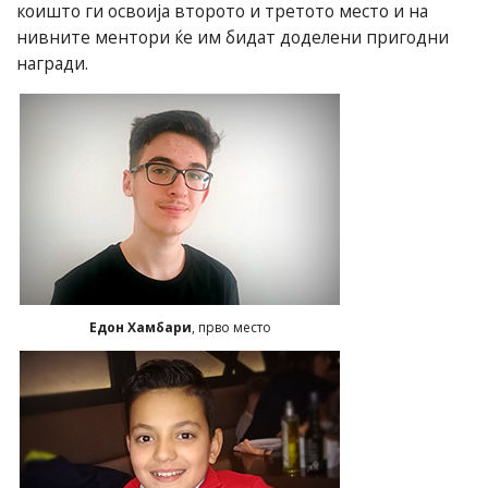
коишто ги освоија второто и третото место и на
нивните ментори ќе им бидат доделени пригодни
награди.
Едон Хамбари
, прво место