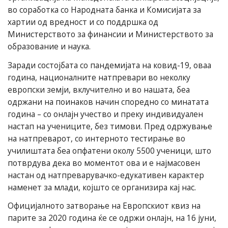
во соработка со Народната банка и Комисијата за
хартии од вредност и со поддршка од
Министерството за финансии и Министерството за
образование и наука.
Заради состојбата со пандемијата на ковид-19, оваа
година, националните натпревари во неколку
европски земји, вклучително и во нашата, беа
одржани на поинаков начин споредно со минатата
година – со онлајн учество и преку индивидуален
настап на учениците, без тимови. Пред одржување
на натпреварот, со интерното тестирање во
училиштата беа опфатени околу 5500 ученици, што
потврдува дека во моментот ова и е најмасовен
настан од натпреварувачко-едукативен карактер
наменет за млади, којшто се организира кај нас.
Официјалното затворање на Европскиот квиз на
парите за 2020 година ќе се одржи онлајн, на 16 јуни,