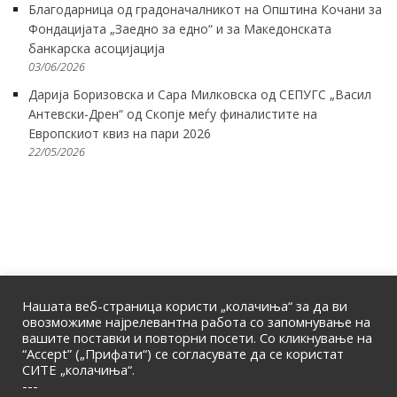
Благодарница од градоначалникот на Општина Кочани за
Фондацијата „Заедно за едно“ и за Македонската
банкарска асоцијација
03/06/2026
Дарија Боризовска и Сара Милковска од СЕПУГС „Васил
Антевски-Дрен“ од Скопје меѓу финалистите на
Европскиот квиз на пари 2026
22/05/2026
Нашата веб-страница користи „колачиња“ за да ви
овозможиме најрелевантна работа со запомнување на
вашите поставки и повторни посети. Со кликнување на
“Accept” („Прифати“) се согласувате да се користат
СИТЕ „колачиња“.
ПОЧЕТНА
|
ЗА НАС
|
КОНТАКТ
---