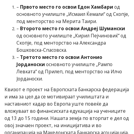
–
Првото место го освои Едон Хамбари
од
основното училиште „Исмаил Ќемали“ од Скопје,
под менторство на Мерита Таири.
–
Второто место го освои Андреј Шумански
од основното училиште „Кирил Пејчиновиќ“ од
Скопје, под менторство на Александра
Бошковска-Спасовска.
–
Третото место го освои Антонио
Јорданоски
основното училиште „Рампо
Левката“ од Прилеп, под менторство на Илчо
Јорданоски.
Квизот е проект на Европската банкарска федерација
и има за цел да се мотивираат училиштата и
наставниот кадар во Европа уште повеќе да
вложуваат во финансиската едукација на учениците
од 13 до 15 години. Нашата земја по вторпат е дел од
овој значаен проект, на иницијатива и во
организација на Македонската банкарска асоцијација,