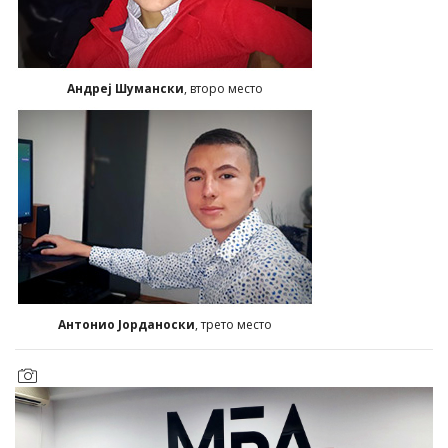
Андреј Шумански
, второ место
Антонио Јорданоски
, трето место