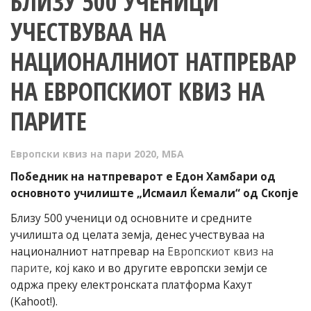
БЛИЗУ 500 УЧЕНИЦИ
УЧЕСТВУВАА НА
НАЦИОНАЛНИОТ НАТПРЕВАР
НА ЕВРОПСКИОТ КВИЗ НА
ПАРИТЕ
Европски квиз на пари 2020
,
МБА
Победник на натпреварот е Едон Хамбари од
основното училиште „Исмаил Ќемали“ од Скопје
Близу 500 ученици од основните и средните
училишта од целата земја, денес учествуваа на
националниот натпревар на
Европскиот квиз на
парите
, кој како и во другите европски земји се
одржа преку електронската платформа Кахут
(Kahoot!).