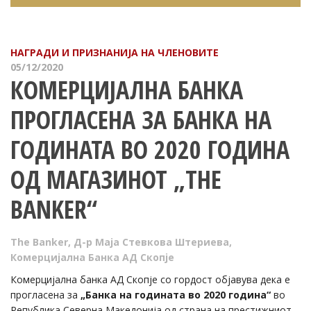
НАГРАДИ И ПРИЗНАНИЈА НА ЧЛЕНОВИТЕ
05/12/2020
КОМЕРЦИЈАЛНА БАНКА
ПРОГЛАСЕНА ЗА БАНКА НА
ГОДИНАТА ВО 2020 ГОДИНА
ОД МАГАЗИНОТ „THE
BANKER“
The Banker
,
Д-р Маја Стевкова Штериева
,
Комерцијална Банка АД Скопје
Комерцијална банка АД Скопје со гордост објавува дека е
прогласена за
„Банка на годината во 2020 година“
во
Република Северна Македонија од страна на престижниот