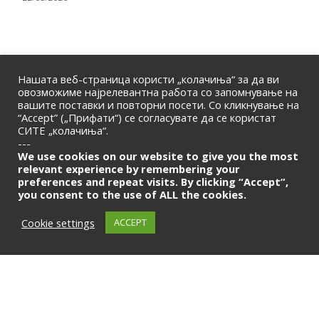
Нашата веб-страница користи „колачиња“ за да ви
овозможиме најрелевантна работа со запомнување на
вашите поставки и повторни посети. Со кликнување на
“Accept” („Прифати“) се согласувате да се користат
СИТЕ „колачиња“.
ПОЧЕТНА
|
ЗА НАС
|
КОНТАКТ
---
© 2026 | Македонска Банкарска Асоцијација
We use cookies on our website to give you the most
relevant experience by remembering your
preferences and repeat visits. By clicking “Accept”,
Само за членови
you consent to the use of ALL the cookies.
LOGIN
Cookie settings
ACCEPT