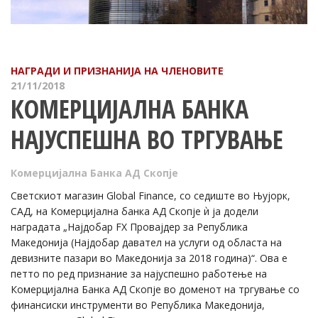
НАГРАДИ И ПРИЗНАНИЈА НА ЧЛЕНОВИТЕ
21/11/2018
КОМЕРЦИЈАЛНА БАНКА
НАЈУСПЕШНА ВО ТРГУВАЊЕ
Комерцијална Банка АД Скопје
Светскиот магазин Global Finance, со седиште во Њујорк,
САД, на Комерцијална банка АД Скопје ѝ ја додели
наградата „Најдобар FX Провајдер за Република
Македонија (Најдобар давател на услуги од областа на
девизните пазари во Македонија за 2018 година)“. Ова е
петто по ред признание за најуспешно работење на
Комерцијална Банка АД Скопје во доменот на тргување со
финансиски инструменти во Република Македонија,