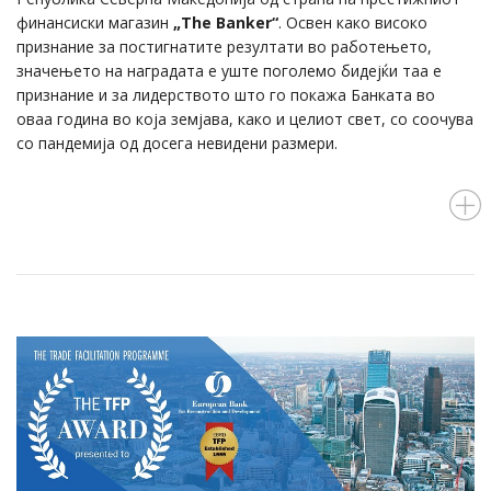
финансиски магазин
„The Banker“
. Освен како високо
признание за постигнатите резултати во работењето,
значењето на наградата е уште поголемо бидејќи таа е
признание и за лидерството што го покажа Банката во
оваа година во која земјава, како и целиот свет, со соочува
со пандемија од досега невидени размери.