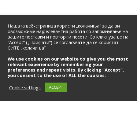
Нашата веб-страница користи „колачиња“ за да ви
овозможиме најрелевантна работа со запомнување на
вашите поставки и повторни посети. Со кликнување на
“Accept” („Прифати“) се согласувате да се користат
СИТЕ „колачиња“.
ПОЧЕТНА
|
ЗА НАС
|
КОНТАКТ
---
© 2026 | Македонска Банкарска Асоцијација
We use cookies on our website to give you the most
relevant experience by remembering your
preferences and repeat visits. By clicking “Accept”,
Само за членови
you consent to the use of ALL the cookies.
LOGIN
Cookie settings
ACCEPT