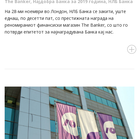
The Banker
,
Најдобра банка за 2019 година
,
НЛБ Банка
На 28-ми ноември во Лондон, НЛБ Банка се закити, уште
еднаш, по десетти пат, со престижната награда на
реномираниот финансиски магазин The Banker, со што го
потврди епитетот за најнаградувана Банка кај нас.