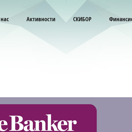
 нас
Активности
СКИБОР
Финансис