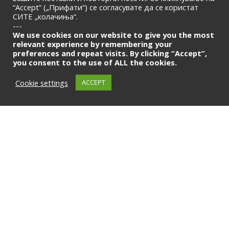
“Accept” („Прифати“) се согласувате да се користат
СИТЕ „колачиња“.
ПОЧЕТНА
|
ЗА НАС
|
КОНТАКТ
---
© 2026 | Македонска Банкарска Асоцијација
We use cookies on our website to give you the most
relevant experience by remembering your
preferences and repeat visits. By clicking “Accept”,
Само за членови
you consent to the use of ALL the cookies.
LOGIN
Cookie settings
ACCEPT