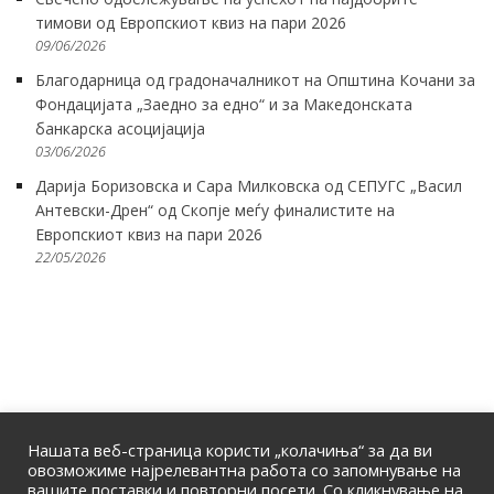
тимови од Европскиот квиз на пари 2026
09/06/2026
Благодарница од градоначалникот на Општина Кочани за
Фондацијата „Заедно за едно“ и за Македонската
банкарска асоцијација
03/06/2026
Дарија Боризовска и Сара Милковска од СЕПУГС „Васил
Антевски-Дрен“ од Скопје меѓу финалистите на
Европскиот квиз на пари 2026
22/05/2026
Нашата веб-страница користи „колачиња“ за да ви
овозможиме најрелевантна работа со запомнување на
вашите поставки и повторни посети. Со кликнување на