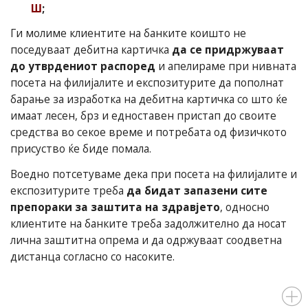
Ш
;
Ги молиме клиентите на банките коишто не
поседуваат дебитна картичка
да се придржуваат
до утврдениот распоред
и апелираме при нивната
посета на филијалите и експозитурите да пополнат
барање за изработка на дебитна картичка со што ќе
имаат лесен, брз и едноставен пристап до своите
средства во секое време и потребата од физичкото
присуство ќе биде помала.
Воедно потсетуваме дека при посета на филијалите и
експозитурите треба
да бидат запазени сите
препораки за заштита на здравјето
, односно
клиентите на банките треба задолжително да носат
лична заштитна опрема и да одржуваат соодветна
дистанца согласно со насоките.