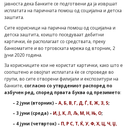
јавноста дека банките се подготвени да ја извршат
исплатата на паричната помош од социјална и детска
заштита.
Сите корисници на парична помош од социјална и
детска заштита, коишто поседуваат дебитни
картички, ќе располагаат со средствата, преку
банкоматите и во трговската мрежа од вторник, 2
јуни 2020 година.
За корисниците кои не користат картички, како што е
соопштено и овојпат исплатата ќе се спроведе во
групи, во сите отворени филијали и експозитури на
банките,
согласно со утврдениот распоред по
азбучен ред, според првата буква од презимето
:
– 2 јуни (вторник) –
А, Б, В, Г, Д, Ѓ, Е, Ж, З, Ѕ
;
– 3 јуни (среда) –
И, Ј, К, Л, Љ, М, Н, Њ, О
;
– 4 јуни (четврток) –
П, Р С, Т, Ќ, У, Ф, Х, Ц, Ч, Џ,