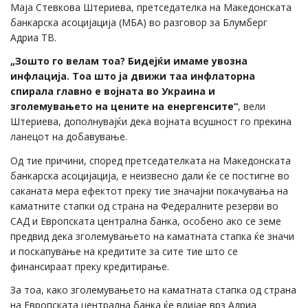
Маја Стевкова Штериева, претседателка на Македонската
банкарска асоцијација (МБА) во разговор за Блумберг
Адриа ТВ.
„Зошто го велам тоа? Бидејќи имаме увозна
инфлација. Тоа што ја движи таа инфлаторна
спирала главно е војната во Украина и
зголемувањето на цените на енергенсите“
, вели
Штериева, дополнувајќи дека војната всушност го прекина
ланецот на добавување.
Од тие причини, според претседателката на Македонската
банкарска асоцијација, е неизвесно дали ќе се постигне во
саканата мера ефектот преку тие значајни покачувања на
каматните стапки од страна на Федералните резерви во
САД и Европската централна банка, особено ако се земе
предвид дека зголемувањето на каматната стапка ќе значи
и поскапување на кредитите за сите тие што се
финансираат преку кредитирање.
За тоа, како зголемувањето на каматната стапка од страна
на Европската централна банка ќе влијае врз Адриа