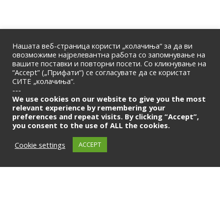
Нашата веб-страница користи „колачиња“ за да ви
овозможиме најрелевантна работа со запомнување на
вашите поставки и повторни посети. Со кликнување на
“Accept” („Прифати“) се согласувате да се користат
СИТЕ „колачиња“.
ПОЧЕТНА
|
ЗА НАС
|
КОНТАКТ
---
© 2026 | Македонска Банкарска Асоцијација
We use cookies on our website to give you the most
relevant experience by remembering your
preferences and repeat visits. By clicking “Accept”,
Само за членови
you consent to the use of ALL the cookies.
LOGIN
Cookie settings
ACCEPT