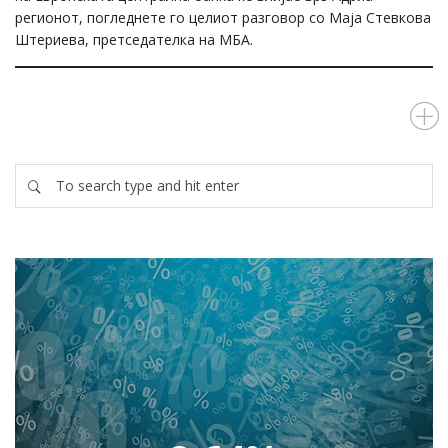
регионот, погледнете го целиот разговор со Маја Стевкова
Штериева, претседателка на МБА.