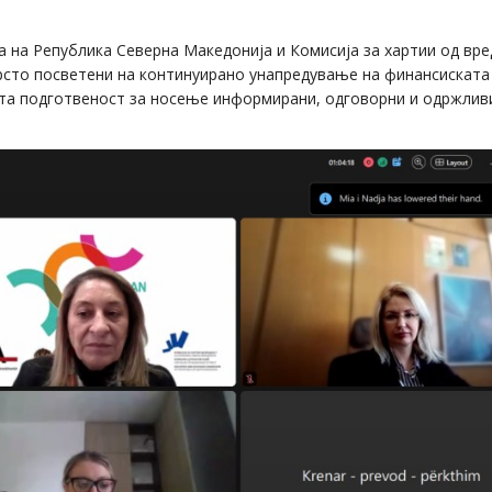
а на Република Северна Македонија и Комисија за хартии од вр
рсто посветени на континуирано унапредување на финансиската
ната подготвеност за носење информирани, одговорни и одржлив