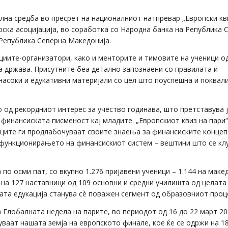
лна средба во пресрет на националниот натпревар „Европски кв
рска асоцијација, во соработка со Народна банка на Република 
 Република Северна Македонија.
циите-организатори, како и менторите и тимовите на ученици о
а држава. Присутните беа детално запознаени со правилата и
насоки и едукативни материјали со цел што поуспешна и поквал
од рекордниот интерес за учество годинава, што претставува 
финансиската писменост кај младите. „Европскиот квиз на пари“
иците ги продлабочуваат своите знаења за финансиските концеп
функционирањето на финансискиот систем – вештини што се кл
по осми пат, со вкупно 1.276 пријавени ученици – 1.144 на маке
 на 127 наставници од 109 основни и средни училишта од целата
ата едукација станува сѐ поважен сегмент од образовниот проц
 Глобалната недела на парите, во периодот од 16 до 22 март 2
уваат нашата земја на европското финале, кое ќе се одржи на 18