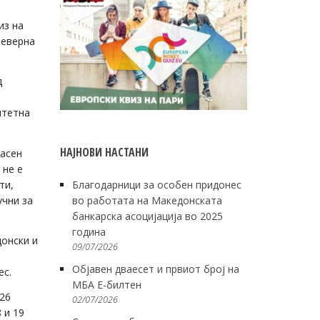
из на
Северна
д
итетна
НАЈНОВИ НАСТАНИ
јасен
 не е
ти,
Благодарници за особен придонес
учни за
во работата на Македонската
банкарска асоцијација во 2025
година
донски и
09/07/2026
Објавен дваесет и првиот број на
ес.
МБА Е-билтен
026
02/07/2026
 и 19