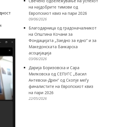
Свечено одбележување на успехот
на најдобрите тимови од
едност
Европскиот квиз на пари 2026
09/06/2026
и
Благодарница од градоначалникот
на Општина Кочани за
Фондацијата „Заедно за едно“ и за
Македонската банкарска
асоцијација
03/06/2026
Дарија Боризовска и Сара
Милковска од СЕПУГС „Васил
Антевски-Дрен“ од Скопје меѓу
финалистите на Европскиот квиз
на пари 2026
22/05/2026