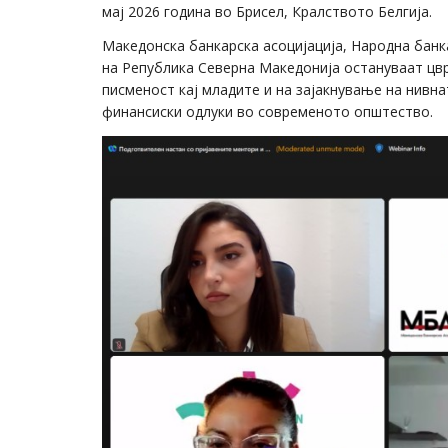
мај 2026 година во Брисел, Кралството Белгија.
Македонска банкарска асоцијација, Народна банк
на Република Северна Македонија остануваат цв
писменост кај младите и на зајакнување на нив
финансиски одлуки во современото општество.