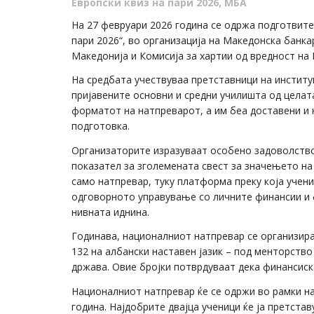
Европски квиз на пари 2026
,
МБА
На 27 февруари 2026 година се одржа подготвите
пари 2026“, во организација на Македонска банка
Македонија и Комисија за хартии од вредност на
На средбата учествуваа претставници на институ
пријавените основни и средни училишта од целат
форматот на натпреварот, а им беа доставени и 
подготовка.
Организаторите изразуваат особено задоволство 
показател за зголемената свест за значењето на 
само натпревар, туку платформа преку која учен
одговорното управување со личните финансии и 
нивната иднина.
Годинава, националниот натпревар се организира 
132 на албански наставен јазик – под менторство
држава. Овие бројки потврдуваат дека финансиск
Националниот натпревар ќе се одржи во рамки на
година. Најдобрите двајца ученици ќе ја претстав