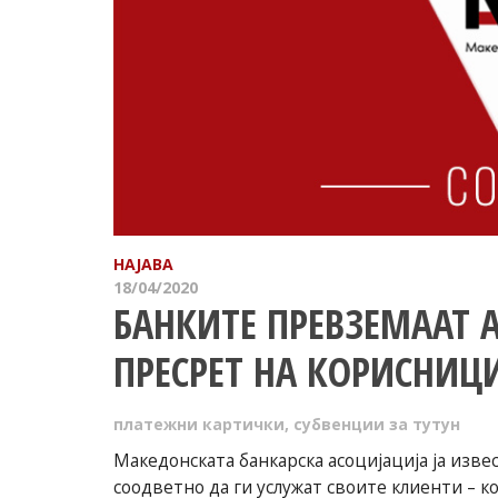
НАЈАВА
18/04/2020
БАНКИТЕ ПРЕВЗЕМААТ 
ПРЕСРЕТ НА КОРИСНИЦИ
платежни картички
,
субвенции за тутун
Македонската банкарска асоцијација ја изве
соодветно да ги услужат своите клиенти – к