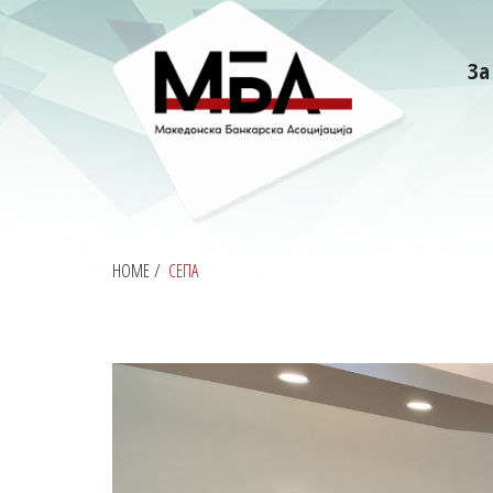
За
HOME
/
СЕПА