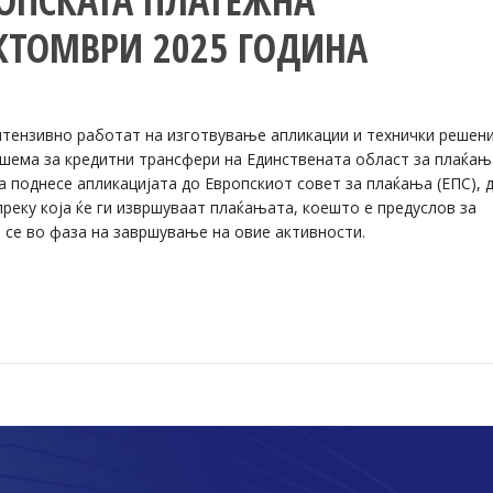
ОПСКАТА ПЛАТЕЖНА
КТОМВРИ 2025 ГОДИНА
нтензивно работат на изготвување апликации и технички решени
шема за кредитни трансфери на Единствената област за плаќањ
ја поднесе апликацијата до Европскиот совет за плаќања (ЕПС), 
реку која ќе ги извршуваат плаќањата, коешто е предуслов за
 се во фаза на завршување на овие активности.