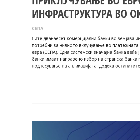
ПРИКЛУЧУВАЊЕ ВО ЕВР
ИНФРАСТРУКТУРА ВО О
СЕПА
Сите дванаесет комерцијални банки во земјава и
потребни за нивното вклучување во платежната 
евра (СЕПА). Една системски значајна банка веќе 
банки имаат направено избор на странска банка п
поднесување на апликацијата, додека останатите