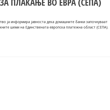
ЗА ПЛАЌАЊЕ ВО ЕВРА (СЕПА)
ство ја информира јавноста дека домашните банки започнуваат
жните шеми на Единствената европска платежна област (СЕПА).