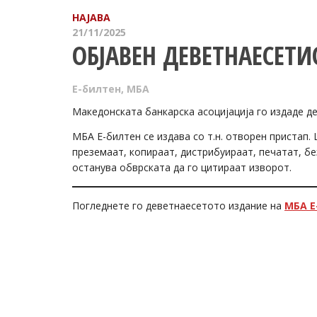
НАЈАВА
21/11/2025
ОБЈАВЕН ДЕВЕТНАЕСЕТИ
Е-билтен
,
МБА
Македонската банкарска асоцијација го издаде д
МБА Е-билтен се издава со т.н. отворен пристап
преземаат, копираат, дистрибуираат, печатат, бе
останува обврската да го цитираат изворот.
Погледнете го деветнаесетото издание на
МБА Е