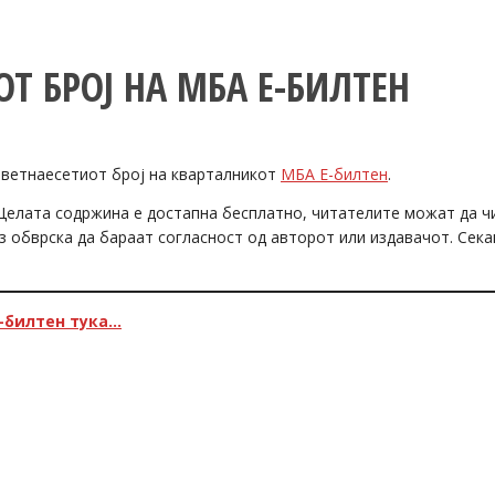
ОТ БРОЈ НА МБА Е-БИЛТЕН
еветнаесетиот број на кварталникот
МБА Е-билтен
.
. Целата содржина е достапна бесплатно, читателите можат да ч
з обврска да бараат согласност од авторот или издавачот. Сека
-билтен тука…