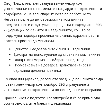
Овој Прашалник претставува важен чекор кон
усогласување со современите стандарди за одржливост и
подобрување на транспарентноста во работењето.
Неговата цел е да им овозможи на компаниите
поедноставен и структуриран процес на споделување ESG
информации со банките и штедилниците, со што се
поддржува подобра проценка на ризици, одржлив раст и
полесен пристап до финансии.
Единствен модел за сите банки и штедилници
Еднократно пополнување од страна на компаниите
Онлајн платформа за собирање податоци
Промовирање на доверба, транспарентност и
одржливи деловни практики
Со оваа иницијатива, деловната заедница во нашата земја
прави голем чекор кон подобро ESG управување и
интегрирање на одржливоста во секојдневните операции.
Прашалникот е подготвен за употреба и ќе се применува
усогласено од сите банки и штедилници.