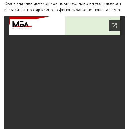
Ова е значаен исчекор кон повисоко ниво на усогласеност
и квалитет во одржливото финансирање во нашата земја.