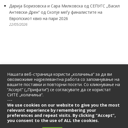
Дарија Боризовска и Сара Милковска од СЕПУГС „Васил
Антевски-Дрен“ од Скопје меѓу финалистите на
Европскиот квиз на пари 2026
22/05/2026
Нашата веб-страница користи „колачиња“ за да ви
овозможиме најрелевантна работа со запомнување на
вашите поставки и повторни посети. Со кликнување на
“Accept” („Прифати“) се согласувате да се користат
СИТЕ „колачиња“.
ПОЧЕТНА
|
ЗА НАС
|
КОНТАКТ
---
© 2026 | Македонска Банкарска Асоцијација
We use cookies on our website to give you the most
relevant experience by remembering your
preferences and repeat visits. By clicking “Accept”,
Само за членови
you consent to the use of ALL the cookies.
LOGIN