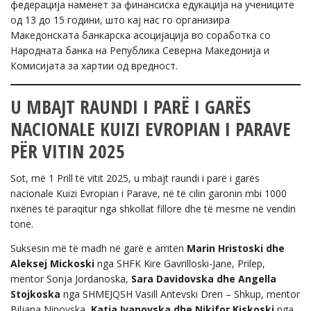
федерација наменет за финансиска едукација на учениците
од 13 до 15 години, што кај нас го организира
Македонската банкарска асоцијација во соработка со
Народната банка на Република Северна Македонија и
Комисијата за хартии од вредност.
U MBAJT RAUNDI I PARË I GARËS
NACIONALE KUIZI EVROPIAN I PARAVE
PËR VITIN 2025
Sot, më 1 Prill të vitit 2025, u mbajt raundi i parë i garës
nacionale Kuizi Evropian i Parave, në të cilin garonin mbi 1000
nxënës të paraqitur nga shkollat fillore dhe të mesme në vendin
tonë.
Suksesin më të madh në garë e arritën
Marin Hristoski dhe
Aleksej Mickoski
nga SHFK Kire Gavrilloski-Jane, Prilep,
mentor Sonja Jordanoska,
Sara Davidovska dhe Angella
Stojkoska
nga SHMEJQSH Vasill Antevski Dren – Shkup, mentor
Biljana Ninovska,
Katja Ivanovska dhe Nikifor Kiskoski
nga