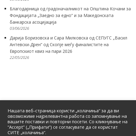
Благодарница од градоначалникот на Општина Кочани за
Фондацијата „Заедно за едно“ и за Македонската
банкарска асоцијација
03/06/2026
Дарија Боризовска и Сара Милковска од СЕПУГС „Васил
Антевски-Дрен“ од Скопје меѓу финалистите на
Европскиот квиз на пари 2026
22/05/2026
Нашата веб-страница користи „колачиња“ за да ви
овозможиме најрелевантна работа со запомнување на
вашите поставки и повторни посети. Со кликнување на
“Accept” („Прифати“) се согласувате да се користат
СИТЕ „колачиња“.
ПОЧЕТНА
|
ЗА НАС
|
КОНТАКТ