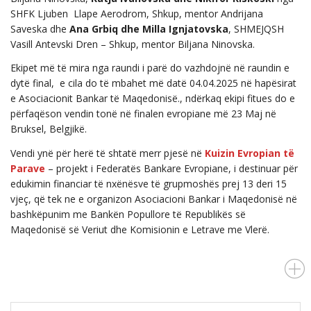
SHFK Ljuben Llape Aerodrom, Shkup, mentor Andrijana
Saveska dhe
Ana Grbiq dhe Milla Ignjatovska
, SHMEJQSH
Vasill Antevski Dren – Shkup, mentor Biljana Ninovska.
Ekipet më të mira nga raundi i parë do vazhdojnë në raundin e
dytë final, e cila do të mbahet më datë 04.04.2025 në hapësirat
e Asociacionit Bankar të Maqedonisë., ndërkaq ekipi fitues do e
përfaqëson vendin tonë në finalen evropiane më 23 Maj në
Bruksel, Belgjikë.
Vendi ynë për herë të shtatë merr pjesë në
Kuizin Evropian të
Parave
– projekt i Federatës Bankare Evropiane, i destinuar për
edukimin financiar të nxënësve të grupmoshës prej 13 deri 15
vjeç, që tek ne e organizon Asociacioni Bankar i Maqedonisë në
bashkëpunim me Bankën Popullore të Republikës së
Maqedonisë së Veriut dhe Komisionin e Letrave me Vlerë.