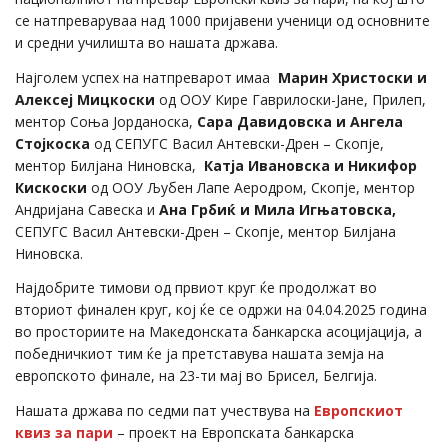
се натпреваруваа над 1000 пријавени ученици од основните
и средни училишта во нашата држава.
Најголем успех на натпреварот имаа
Марин Христоски и
Алексеј Мицкоски
од ООУ Кире Гаврилоски-Јане, Прилеп,
ментор Соња Јорданоска,
Сара Давидовска и Ангела
Стојкоска
од СЕПУГС Васил Антевски-Дрен – Скопје,
ментор Билјана Ниновска,
Катја Ивановска и Никифор
Кискоски
од ООУ Љубен Лапе Аеродром, Скопје, ментор
Андријана Савеска и
Ана Грбиќ и Мила Игњатовска,
СЕПУГС Васил Антевски-Дрен – Скопје, ментор Билјана
Ниновска.
Најдобрите тимови од првиот круг ќе продолжат во
вториот финален круг, кој ќе се одржи на 04.04.2025 година
во просториите на Македонската банкарска асоцијација, а
победничкиот тим ќе ја претставува нашата земја на
европското финале, на 23-ти мај во Брисел, Белгија.
Нашата држава по седми пат учествува на
Европскиот
квиз за пари
– проект на Европската банкарска