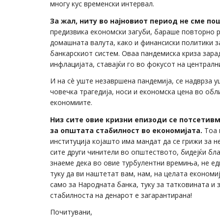
многу кус временски интервал.
За жал, ниту во најновиот период не сме п
предизвика економски загуби, бараше повторно р
домашната валута, како и финансиски политики 
банкарскиот систем. Оваа пандемиска криза зар
инфлацијата, ставајќи го во фокусот на централн
И на сè уште незавршена пандемија, се надврза у
човечка трагедија, носи и економска цена во об
економиите.
Низ сите овие кризни епизоди се потсетивм
за општата стабилност во економијата.
Тоа 
институција којашто има мандат да се грижи за н
сите други чинители во општеството, бидејќи бл
знаеме дека во овие турбулентни времиња, не ед
туку да ви наштетат вам, нам, на целата економиј
само за Народната банка, туку за татковината и з
стабилноста на денарот е загарантирана!
Почитувани,