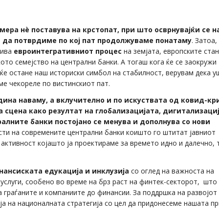
 мера нè поставува на крстопат, при што осврнувајќи се н
и да потврдиме по кој пат продолжуваме понатаму
. Затоа
вива
евроинтегративниот процес
на земјата, европските ста
ото семејство на централни банки. А тогаш кога ќе се заокружи
 ќе остане наш историски симбол на стабилност, верувам дека у
ме чекореле по вистинскиот пат.
дина наваму, а вклучително и по искуствата од ковид-кр
а сцена како резултат на глобализацијата, дигитализаци
лните банки постојано се менува и дополнува со нови
сти на современите централни банки коишто го штитат јавниот
о активност којашто ја проектираме за времето идно и далечно, 
нансиската едукација и инклузија
со оглед на важноста на
слуги, сообено во време на брз раст на финтек-секторот, што
а граѓаните и компаниите до финансии. За поддршка на развојот
ја на националната стратегија со цел да придонесеме нашата п