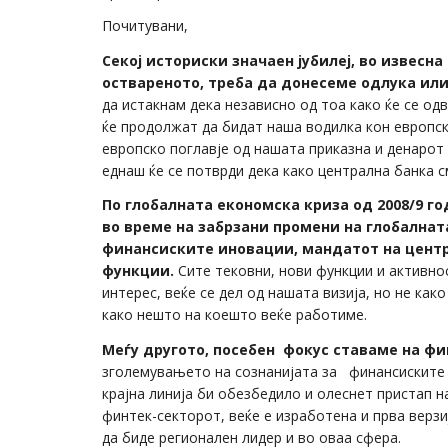
Почитувани,
Секој историски значаен јубилеј, во извесна
оствареното, треба да донесеме одлука ил
да истакнам дека независно од тоа како ќе се од
ќе продолжат да бидат наша водилка кон европск
европско поглавје од нашата приказна и денарот
еднаш ќе се потврди дека како централна банка с
По глобалната економска криза од 2008/9 го
во време на забрзани промени на глобалнат
финансиските иновации, мандатот на центра
функции.
Сите тековни, нови функции и активно
интерес, веќе се дел од нашата визија, но не как
како нешто на коешто веќе работиме.
Меѓу другото, посебен фокус ставаме на фи
зголемувањето на сознанијата за финансиските у
крајна линија би обезбедило и олеснет пристап н
финтек-секторот, веќе е изработена и прва верзи
да биде регионален лидер и во оваа сфера.