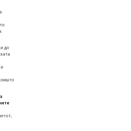
а
што
.
 и до
ската
та
 коишто
з
оите
ветот,