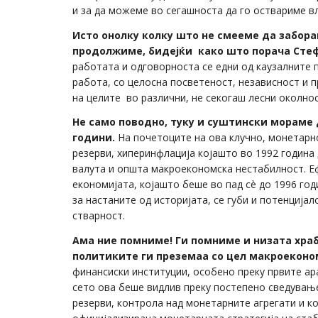
и за да можеме во сегашноста да го оствариме в
Исто онолку колку што не смееме да забора
продолжиме, бидејќи како што порача Стефа
работата и одговорноста се едни од каузалните 
работа, со целосна посветеност, независност и
на целите во различни, не секогаш лесни околно
Не само поводно, туку и суштински мораме
години.
На почетоците на ова клучно, монетарно
резерви, хиперинфлација којашто во 1992 година 
валута и општа макроекономска нестабилност. Еф
економијата, којашто беше во пад сè до 1996 го
за настаните од историјата, се губи и потенциј
стварност.
Ама ние помниме! Ги помниме и низата хра
политиките ги преземаа со цел макроеконо
финансиски институции, особено преку првите ар
сето ова беше видлив преку постепено сведување
резерви, контрола над монетарните агрегати и к