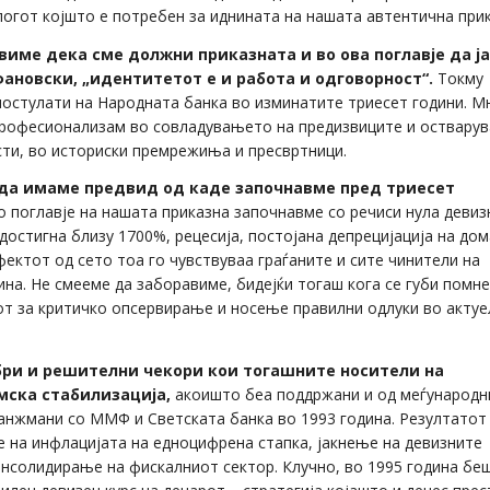
логот којшто е потребен за иднината на нашата автентична при
виме дека сме должни приказната и во ова поглавје да ја
новски, „идентитетот е и работа и одговорност“.
Токму
постулати на Народната банка во изминатите триесет години. М
 професионализам во совладувањето на предизвиците и оствару
сти, во историски премрежиња и пресвртници.
 да имаме предвид од каде започнавме пред триесет
 поглавје на нашата приказна започнавме со речиси нула девиз
достигна близу 1700%, рецесија, постојана депрецијација на до
ектот од сето тоа го чувствуваа граѓаните и сите чинители на
дина. Не смееме да заборавиме, бидејќи тогаш кога се губи пом
алот за критичко опсервирање и носење правилни одлуки во акту
бри и решителни чекори кои тогашните носители на
мска стабилизација,
акоишто беа поддржани и од меѓународн
анжмани со ММФ и Светската банка во 1993 година. Резултатот
 на инфлацијата на едноцифрена стапка, јакнење на девизните
онсолидирање на фискалниот сектор. Клучно, во 1995 година бе