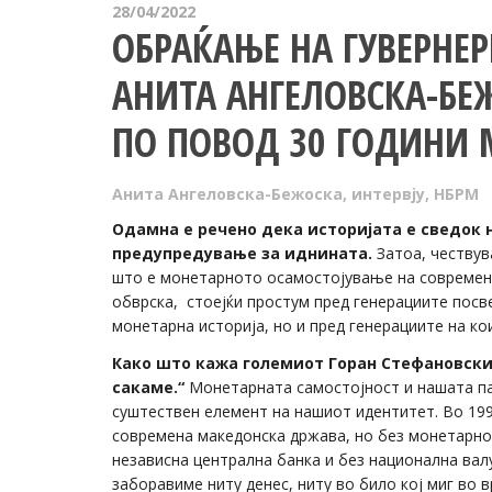
28/04/2022
ОБРАЌАЊЕ НА ГУВЕРНЕР
АНИТА АНГЕЛОВСКА-БЕ
ПО ПОВОД 30 ГОДИНИ 
Анита Ангеловска-Бежоска
,
интервју
,
НБРМ
Одамна е речено дека историјата е сведок н
предупредување за иднината.
Затоа, чествув
што е монетарното осамостојување на современат
обврска, стоејќи простум пред генерациите посв
монетарна историја, но и пред генерациите на к
Како што кажа големиот Горан Стефановски:
сакаме.“
Монетарната самостојност и нашата пар
суштествен елемент на нашиот идентитет. Во 1991
современа македонска држава, но без монетарнот
независна централна банка и без национална валу
заборавиме ниту денес, ниту во било кој миг во 