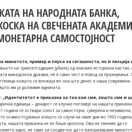
КАТА НА НАРОДНАТА БАНКА,
ЖОСКА НА СВЕЧЕНАТА АКАДЕМИ
МОНЕТАРНА САМОСТОЈНОСТ
а минатото, пример и поука за сегашноста, но и лекција 
ањето на триесетгодишен јубилеј од значаен историски настан, 
а македонска држава, не е само чест и повод за празнување. 
етеници коишто се вложија во она што денес е наша современа
оишто им ја должиме иднината.
 „Идентитетот е приказна за тоа кои сме, зошто сме и 
ична единица – денарот се клучно поглавје на нашата приказна
 година се оствари сонот за самостојна, суверена и независна,
о осамостојување коешто се случи на овие дни во 1992 година
та, нашата приказна не ќе беше целосна. Ова не смееме да го
времето идно, не само за соодветно да го валоризираме минатот