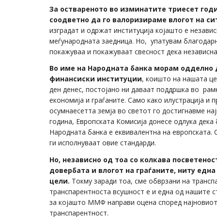
За оствареното во изминатите триесет год
соодветно да го валоризираме влогот на си
изградат и одржат институција којашто е незави
меѓународната заедница. Но, упатувам благодар
покажуваа и покажуваат свесност дека независна
Во име на Народната банка морам одделно 
финансиски институции
, коишто на нашата ц
ден денес, постојано ни даваат поддршка во ра
економија и граѓаните. Само како илустрација и 
осумнаесетта земја во светот го достигнавме на
година, Европската Комисија донесе одлука дека 
Народната банка е еквивалентна на европската. С
ги исполнуваат овие стандарди.
Но, независно од тоа со колкава посветенос
довербата и влогот на граѓаните, ниту една
цели.
Токму заради тоа, сме обврзани на транспа
транспарентноста всушност е и една од нашите с
за којашто ММФ направи оцена според најновиот
транспарентност.