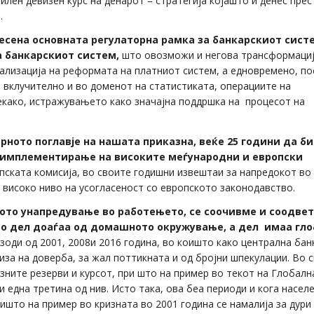
лен девизен курс на денарот – стратегија којашто и денес прес
.
есена основната регулаторна рамка за банкарскиот сист
а банкарскиот систем,
што овозможи и негова трансформациј
ализација на реформата на платниот систем, а едновремено, по
, вклучително и во доменот на статистиката, операциите на
екако, истражувањето како значајна поддршка на процесот на
рното поглавје на нашата приказна, веќе 25 години да б
 имплементирање на високите меѓународни и европски
пската комисија, во своите годишни извештаи за напредокот во
високо ниво на усогласеност со европското законодавство.
аното унапредување во работењето, се соочивме и соодве
о дел доаѓаа од домашното окружување, а дел имаа гло
изоди од 2001, 2008и 2016 година, во коишто како централна бан
иза на доверба, за жал поттикната и од бројни шпекулации. Во 
зните резерви и курсот, при што на пример во текот на Глобалн
и една третина од нив. Исто така, ова беа периоди и кога насел
ишто на пример во кризната во 2001 година се намалија за дури