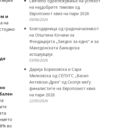
тавува
Свечено одбележување на успехот
на најдобрите тимови од
Европскиот квиз на пари 2026
ем и
09/06/2026
а на
Благодарница од градоначалникот
стојано
на Општина Кочани за
Фондацијата „Заедно за едно“ и за
Македонската банкарска
асоцијација
иде
03/06/2026
Дарија Боризовска и Сара
Милковска од СЕПУГС „Васил
Антевски-Дрен“ од Скопје меѓу
тно
финалистите на Европскиот квиз
бален
на пари 2026
ка
22/05/2026
сите
ата
ението
 8% во