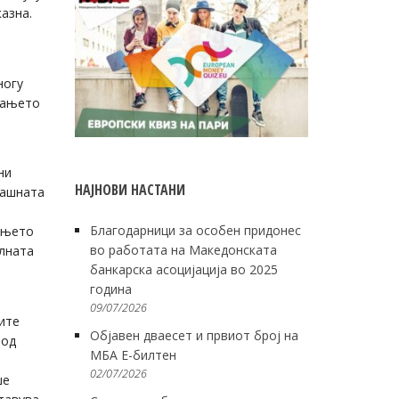
казна.
ногу
вањето
ни
НАЈНОВИ НАСТАНИ
машната
Благодарници за особен придонес
нењето
во работата на Македонската
елната
банкарска асоцијација во 2025
година
09/07/2026
ите
Објавен дваесет и првиот број на
 од
МБА Е-билтен
02/07/2026
ше