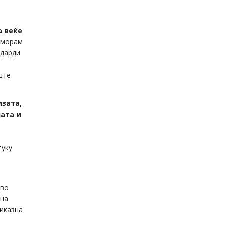
а веќе
, морам
ндарди
ште
изата,
јата и
туку
 во
 на
риказна