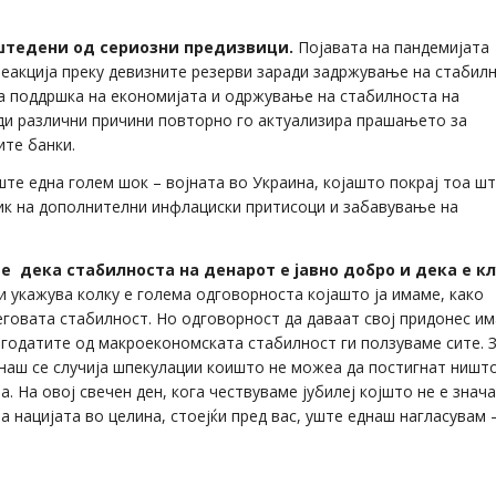
оштедени од сериозни предизвици.
Појавата на пандемијата
еакција преку девизните резерви заради задржување на стабил
за поддршка на економијата и одржување на стабилноста на
ади различни причини повторно го актуализира прашањето за
ите банки.
ште една голем шок – војната во Украина, којашто покрај тоа шт
лик на дополнителни инфлациски притисоци и забавување на
е дека стабилноста на денарот е јавно добро и дека е к
и укажува колку е голема одговорноста којашто ја имаме, како
еговата стабилност. Но одговорност да даваат свој придонес им
агодатите од макроекономската стабилност ги ползуваме сите. 
наш се случија шпекулации коишто не можеа да постигнат ништо
а. На овој свечен ден, кога чествуваме јубилеј којшто не е знач
а нацијата во целина, стоејќи пред вас, уште еднаш нагласувам 