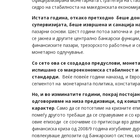
официјализирана монетарната стратегија на стаби
сидро на стабилноста на македонската економија
Истата година, откако претходно беше дон
супервизијата, беше извршена и санација н
пазарни основи. Шест години потоа започна и ре
се јакнеа и другите централно банкарски функции
финансиските пазари, трезорското работење и с
монетарно одлучување.
Со сето ова се создадоа предуслови, монета
испишано со макроекономска стабилност
и
стандарди.
Веќе повеќе години наназад, и Евро
сегментот на монетарната политика, констатира 
Но, и во изминатите години, покрај постој
одговоривме на низа предизвици, од коишт
карактер
. Само да се потсетиме на кризните еп
помеѓу другото требаше да се справуваме и со кр
овие епизоди се соочивме со притисоци врз деви
финансиска криза од 2008/9 година изгубивме дур
повлекуваше депозити од банкарскиот систем, ко