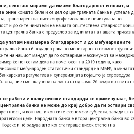
ини, секогаш мораме да имаме благодарност и почит, и
те оние
коишто биле и се дел од централната банка и успеале д
сна, транспарентна, високопрофесионална и почитувана во
ност и до сите чинители на нашата општествена стварност кои
та централна банка е предуслов за иднината на нашата приказна
да упатам неизмерна благодарност и до меѓународните
ентрална банка ѝ подадоа рака по монетарното осамостојување
мките на нашиот мандат да го оствариме максимумот за македон
пример ќе потсетам дека на почетокот на 2019 година, како
јвисокиот меѓународен статистички стандард на ММФ, а мината
банкарската регулатива и супервизијата којашто ја спроведува
о ова, ние сме вклучени на листата од само 26 земји во светот
т се работи и колку високи стандарди се применуваат, бе
 централна банка не може до крај добро да ги оствари св
рентност, и кон нив, и кон сите економски субјекти, заради што
тратегиски цели. Народната банка е втора централна банка во с
 Кодекс и нè радува што констатираше висок степен на