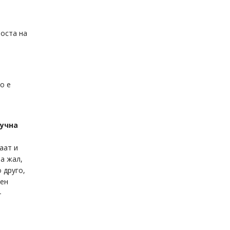
носта на
о е
лучна
аат и
За жал,
 друго,
аен
–