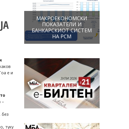
МАКРОЕКОНОМСКИ
ЈА
ПОКАЗАТЕЛИ И
БАНКАРСКИОТ СИСТЕМ
НА РСМ
и
каков
Тоа е и
што
 –
, без
о, туку