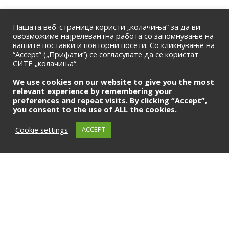
Нашата веб-страница користи „колачиња“ за да ви
овозможиме најрелевантна работа со запомнување на
вашите поставки и повторни посети. Со кликнување на
“Accept” („Прифати“) се согласувате да се користат
СИТЕ „колачиња“.
ПОЧЕТНА
|
ЗА НАС
|
КОНТАКТ
---
© 2026 | Македонска Банкарска Асоцијација
We use cookies on our website to give you the most
relevant experience by remembering your
preferences and repeat visits. By clicking “Accept”,
Само за членови
you consent to the use of ALL the cookies.
LOGIN
Cookie settings
ACCEPT