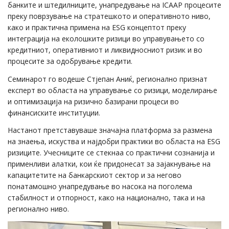
банките и штедилниците, унапредување на ICAAP процесите
преку поврзување на стратешкото и оперативното ниво,
како и практична примена на ESG концептот преку
интеграција на еколошките ризици во управувањето со
кредитниот, оперативниот и ликвидносниот ризик и во
процесите за одобрување кредити.
Семинарот го водеше Стјепан Аниќ, регионално признат
експерт во областа на управување со ризици, моделирање
и оптимизација на ризично базирани процеси во
финансиските институции.
Настанот претставуваше значајна платформа за размена
на знаења, искуства и најдобри практики во областа на ESG
ризиците. Учесниците се стекнаа со практични сознанија и
применливи алатки, кои ќе придонесат за зајакнување на
капацитетите на банкарскиот сектор и за негово
понатамошно унапредување во насока на поголема
стабилност и отпорност, како на национално, така и на
регионално ниво.