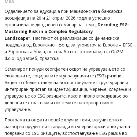
МБА
Одделението за едукација при Македонската банкарска
асоцијација на 20 и 21 април 2026 година успешно
организираше дводневен семинар на тема
„Decoding ESG:
Mastering Risk in a Complex Regulatory
Landscape“.
Настанот се реализираше со финансиска
поддршка од Европскиот фонд за Југоисточна Европа – EFSE
и Европската Унија, во соработка со компанијата Op2M
d.o.o. од Загреб, Хрватска.
Семинарот понуди сеопфатен осврт на управувањето со
еколошките, социјалните и управувачките (ESG) ризици.
Акцентот беше ставен на воспоставување структуриран и
интегриран пристап за идентификација, мерење, следење и
управување со ESG ризиците, како и нивно вградување во
деловните стратегии и системите на корпоративно
управување.
Програмата опфати повеќе клучни теми, вклучително и
развој на прудентни стандарди и супервизорски очекувања
поврзани со ESG ризиците, воспоставување ESG рамка во