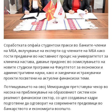
Соработката опфаќа студентски пракси во банките-членки
на МБА, вклучување на експерти од членките на МБА како
гости предавачи во наставниот процес на универзитетот за
клиничка настава, давање придонес во осмислувањето на
новите студиски програми на Факултетот за економски и
административни науки, како и заеднички истражувачки
проекти посветени на актуелни финансиски теми.
Потпишувањето на овој Меморандум претставува чекор во
насока на приближување на образовниот систем кон
реалниот финансиски сектор, со цел создавање кадри
подготвени да одговорат на современите предизвици во
банкарството и економијата воопшто.