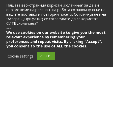
Нашата веб-страница користи „колачиња“ за да ви
овозможиме најрелевантна работа со запомнување на
вашите поставки и повторни посети. Со кликнување на
“Accept” („Прифати“) се согласувате да се користат
СИТЕ „колачиња“.
ПОЧЕТНА
|
ЗА НАС
|
КОНТАКТ
---
© 2026 | Македонска Банкарска Асоцијација
We use cookies on our website to give you the most
relevant experience by remembering your
preferences and repeat visits. By clicking “Accept”,
Само за членови
you consent to the use of ALL the cookies.
LOGIN
Cookie settings
ACCEPT