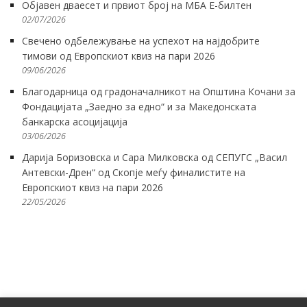
Објавен дваесет и првиот број на МБА Е-билтен
02/07/2026
Свечено одбележување на успехот на најдобрите
тимови од Европскиот квиз на пари 2026
09/06/2026
Благодарница од градоначалникот на Општина Кочани за
Фондацијата „Заедно за едно“ и за Македонската
банкарска асоцијација
03/06/2026
Дарија Боризовска и Сара Милковска од СЕПУГС „Васил
Антевски-Дрен“ од Скопје меѓу финалистите на
Европскиот квиз на пари 2026
22/05/2026