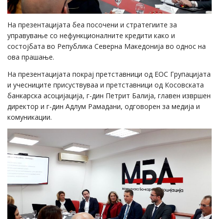
На презентацијата беа посочени и стратегиите за
управување со нефункционалните кредити како и
состојбата во Република Северна Македонија во однос на
ова прашање.
На презентацијата покрај претставници од ЕОС Групацијата
и учесниците присуствуваа и претставници од Косовската
банкарска асоцијација, г-дин Петрит Балија, главен извршен
директор и г-дин Адлум Рамадани, одговорен за медија и
комуникации.