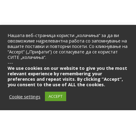
Нашата веб-страница користи „колачиња“ за да ви
овозможиме најрелевантна работа со запомнување на
вашите поставки и повторни посети. Со кликнување на
“Accept” („Прифати“) се согласувате да се користат
СИТЕ „колачиња“.
ПОЧЕТНА
|
ЗА НАС
|
КОНТАКТ
---
© 2026 | Македонска Банкарска Асоцијација
We use cookies on our website to give you the most
relevant experience by remembering your
preferences and repeat visits. By clicking “Accept”,
Само за членови
you consent to the use of ALL the cookies.
LOGIN
Cookie settings
ACCEPT