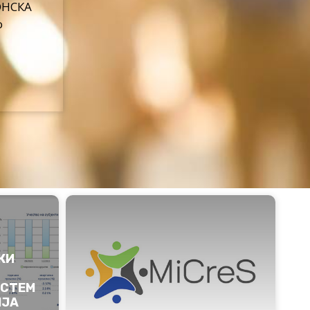
ОНСКА
о
број
КИ
ИСТЕМ
ИЈА