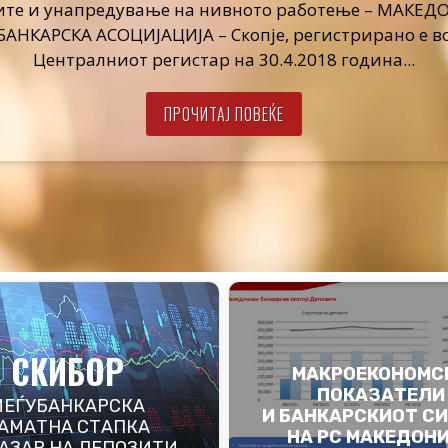
ите и унапредување на нивното работење – МАКЕД
БАНКАРСКА АСОЦИЈАЦИЈА – Скопје, регистрирано e в
Централниот регистар на 30.4.2018 година...
авен дваесет и првиот 
ПРОЧИТАЈ ПОВЕЌЕ
на МБА Е-билтен
ПРОЧИТАЈ ПОВЕЌЕ
СКИБОР
МАКРОЕКОНОМС
ПОКАЗАТЕЛИ
МЕЃУБАНКАРСКА
И БАНКАРСКИОТ С
АМАТНА СТАПКА
НА РС МАКЕДОН
ПАЗАР НА ДЕПОЗИТИ