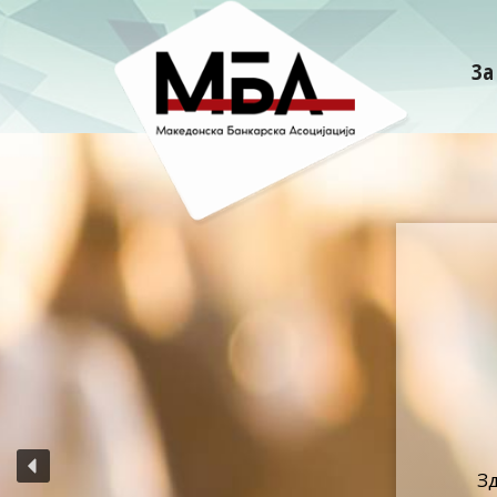
За
HOME
З