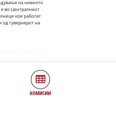
редување на нивното
e во Централниот
илници кои работат
и од гувернерот на
КОМИСИИ