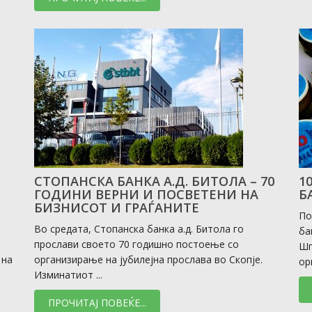
СТОПАНСКА БАНКА А.Д. БИТОЛА – 70
1
ГОДИНИ ВЕРНИ И ПОСВЕТЕНИ НА
Б
БИЗНИСОТ И ГРАЃАНИТЕ
По
Во средата, Стопанска банка а.д. Битола го
ба
прослави своето 70 годишно постоење со
Шп
 на
организирање на јубилејна прослава во Скопје.
ор
Изминатиот ...
ПРОЧИТАЈ ПОВЕЌЕ...